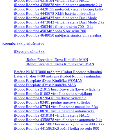
iRobot Roomba 4319194 virtuálna stena HALO
iRobot Roomba 4358878 virtuálna stena automatic 2 ks
iRobot Roomba 4420155 motorček vrátane bočnej kefky
iRobot Roomba 4445678 XLife batéria univerzálna
iRobot Roomba 4469425 virtuálna stena Dual Mode
iRobot Roomba 4473043 virtuálna stena Dual Mode 2 ks
iRobot Roomba 4503461 filtre pre sériu 700 - 6 ks
iRobot Roomba 4503462 sada S pre sériu 700
iRobot Roomba 4648050 nabíjacia stanica univerzálna
Roomba 8xx príslušenstvo
iDress pre sériu 8xx
iRobot Faceplate iDress Kimlička MAN
iRobot Faceplate iDress Kimlička WOMAN
Batéria Ni-MH 3000 mAh pre iRobot Roomba náhradná
Batéria Li-Ion 4400 mAh pre iRobot Roomba náhradná
iRobot Faceplate iDress Kimlička WOMAN
iRobot Faceplate iDress Kimlička MAN
iRobot Roomba 21915 bezdrôtové diaľkové ovládanie
iRobot Roomba 81002 virtuálna stena s majákom
iRobot Roomba 82204 IR diaľkové ovládanie
iRobot Roomba 83401 predné smerové koliesko
iRobot Roomba 87704 virtuálna stena manuálna 2 ks
iRobot Roomba 88701 virtuálna stena automatická
iRobot Roomba 4319194 virtuálna stena HALO
iRobot Roomba 4358878 virtuálna stena automatic 2 ks
iRobot Roomba 4415863 bočné kefky po sériu 900 - 3 ks
iRobot Roomba 4415863KS bočná kefka po sériu 900