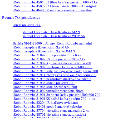
iRobot Roomba 4501353 filtre AeroVac pre sériu 600 - 3 ks
iRobot Roomba 4502233 Li-Ion batéria 1800 mAh originál
iRobot Roomba 4648050 nabíjacia stanica univerzálna
Roomba 7xx príslušenstvo
iDress pre sériu 7xx
iRobot Faceplate iDress Kimlička MAN
iRobot Faceplate iDress Kimlička WOMAN
Batéria Ni-MH 3000 mAh pre iRobot Roomba náhradná
iRobot Faceplate iDress Kimlička MAN
iRobot Faceplate iDress Kimlička WOMAN
iRobot Roomba 21899 filtre pre sériu 700 - 6 ks
iRobot Roomba 21899KS filtre pre sériu 700 - 2 ks
iRobot Roomba 21902G gumená kefa - séria 600 a 700
iRobot Roomba 21902S štetinová kefa - séria 600 a 700
iRobot Roomba 21910 sada pre majákové modely série 700
iRobot Roomba 21911 zberný kôš AeroVac 2 pre sériu 700
iRobot Roomba 21915 bezdrôtové diaľkové ovládanie
iRobot Roomba 21936 sada S pre sériu 700
iRobot Roomba 21986 sada XS pre sériu 700
iRobot Roomba 81002 virtuálna stena s majákom
iRobot Roomba 81901 3x bočné kefky pre sériu 500 600 700
iRobot Roomba 81901KS bočná kefka po sériu 700 - 1 ks
iRobot Roomba 82204 IR diaľkové ovládanie
iRobot Roomba 83401 predné smerové koliesko
iRobot Roomba 87704 virtuálna stena manuálna 2 ks
iRobot Roomba 88701 virtuálna stena automatická