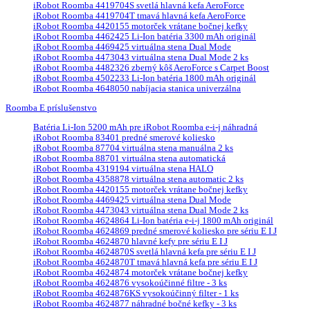
iRobot Roomba 4419704S svetlá hlavná kefa AeroForce
iRobot Roomba 4419704T tmavá hlavná kefa AeroForce
iRobot Roomba 4420155 motorček vrátane bočnej kefky
iRobot Roomba 4462425 Li-Ion batéria 3300 mAh originál
iRobot Roomba 4469425 virtuálna stena Dual Mode
iRobot Roomba 4473043 virtuálna stena Dual Mode 2 ks
iRobot Roomba 4482326 zberný kôš AeroForce s Carpet Boost
iRobot Roomba 4502233 Li-Ion batéria 1800 mAh originál
iRobot Roomba 4648050 nabíjacia stanica univerzálna
Roomba E príslušenstvo
Batéria Li-Ion 5200 mAh pre iRobot Roomba e-i-j náhradná
iRobot Roomba 83401 predné smerové koliesko
iRobot Roomba 87704 virtuálna stena manuálna 2 ks
iRobot Roomba 88701 virtuálna stena automatická
iRobot Roomba 4319194 virtuálna stena HALO
iRobot Roomba 4358878 virtuálna stena automatic 2 ks
iRobot Roomba 4420155 motorček vrátane bočnej kefky
iRobot Roomba 4469425 virtuálna stena Dual Mode
iRobot Roomba 4473043 virtuálna stena Dual Mode 2 ks
iRobot Roomba 4624864 Li-Ion batéria e-i-j 1800 mAh originál
iRobot Roomba 4624869 predné smerové koliesko pre sériu E I J
iRobot Roomba 4624870 hlavné kefy pre sériu E I J
iRobot Roomba 4624870S svetlá hlavná kefa pre sériu E I J
iRobot Roomba 4624870T tmavá hlavná kefa pre sériu E I J
iRobot Roomba 4624874 motorček vrátane bočnej kefky
iRobot Roomba 4624876 vysokoúčinné filtre - 3 ks
iRobot Roomba 4624876KS vysokoúčinný filter - 1 ks
iRobot Roomba 4624877 náhradné bočné kefky - 3 ks