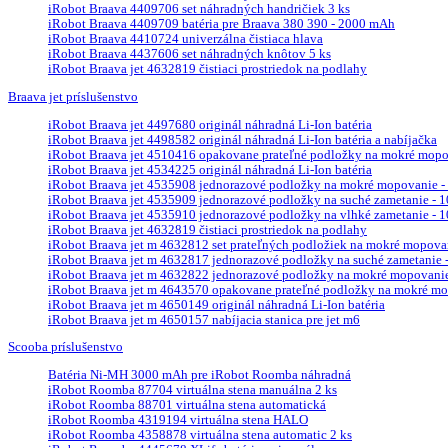
iRobot Braava 4409706 set náhradných handričiek 3 ks
iRobot Braava 4409709 batéria pre Braava 380 390 - 2000 mAh
iRobot Braava 4410724 univerzálna čistiaca hlava
iRobot Braava 4437606 set náhradných knôtov 5 ks
iRobot Braava jet 4632819 čistiaci prostriedok na podlahy
Braava jet príslušenstvo
iRobot Braava jet 4497680 originál náhradná Li-Ion batéria
iRobot Braava jet 4498582 originál náhradná Li-Ion batéria a nabíjačka
iRobot Braava jet 4510416 opakovane prateľné podložky na mokré mopova
iRobot Braava jet 4534225 originál náhradná Li-Ion batéria
iRobot Braava jet 4535908 jednorazové podložky na mokré mopovanie - 
iRobot Braava jet 4535909 jednorazové podložky na suché zametanie - 10
iRobot Braava jet 4535910 jednorazové podložky na vlhké zametanie - 10
iRobot Braava jet 4632819 čistiaci prostriedok na podlahy
iRobot Braava jet m 4632812 set prateľných podložiek na mokré mopova
iRobot Braava jet m 4632817 jednorazové podložky na suché zametanie - 
iRobot Braava jet m 4632822 jednorazové podložky na mokré mopovanie 
iRobot Braava jet m 4643570 opakovane prateľné podložky na mokré mop
iRobot Braava jet m 4650149 originál náhradná Li-Ion batéria
iRobot Braava jet m 4650157 nabíjacia stanica pre jet m6
Scooba príslušenstvo
Batéria Ni-MH 3000 mAh pre iRobot Roomba náhradná
iRobot Roomba 87704 virtuálna stena manuálna 2 ks
iRobot Roomba 88701 virtuálna stena automatická
iRobot Roomba 4319194 virtuálna stena HALO
iRobot Roomba 4358878 virtuálna stena automatic 2 ks