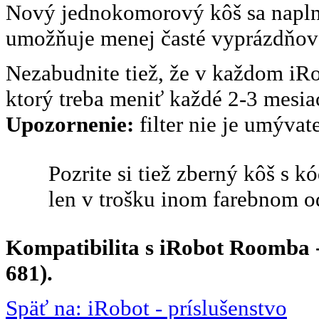
Nový jednokomorový kôš sa naplní 
umožňuje menej časté vyprázdňov
Nezabudnite tiež, že v každom iRob
ktorý treba meniť každé 2-3 mesia
Upozornenie:
filter nie je umýva
Pozrite si tiež zberný kôš s 
len v trošku inom farebnom od
Kompatibilita s iRobot Roomba 
681).
Späť na: iRobot - príslušenstvo