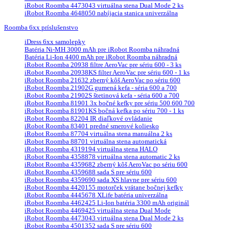
iRobot Roomba 4473043 virtuálna stena Dual Mode 2 ks
iRobot Roomba 4648050 nabíjacia stanica univerzálna
Roomba 6xx príslušenstvo
iDress 6xx samolepky
Batéria Ni-MH 3000 mAh pre iRobot Roomba náhradná
Batéria Li-Ion 4400 mAh pre iRobot Roomba náhradná
iRobot Roomba 20938 filtre AeroVac pre sériu 600 - 3 ks
iRobot Roomba 20938KS filter AeroVac pre sériu 600 - 1 ks
iRobot Roomba 21632 zberný kôš AeroVac po sériu 600
iRobot Roomba 21902G gumená kefa - séria 600 a 700
iRobot Roomba 21902S štetinová kefa - séria 600 a 700
iRobot Roomba 81901 3x bočné kefky pre sériu 500 600 700
iRobot Roomba 81901KS bočná kefka po sériu 700 - 1 ks
iRobot Roomba 82204 IR diaľkové ovládanie
iRobot Roomba 83401 predné smerové koliesko
iRobot Roomba 87704 virtuálna stena manuálna 2 ks
iRobot Roomba 88701 virtuálna stena automatická
iRobot Roomba 4319194 virtuálna stena HALO
iRobot Roomba 4358878 virtuálna stena automatic 2 ks
iRobot Roomba 4359682 zberný kôš AeroVac po sériu 600
iRobot Roomba 4359688 sada S pre sériu 600
iRobot Roomba 4359690 sada XS hlavne pre sériu 600
iRobot Roomba 4420155 motorček vrátane bočnej kefky
iRobot Roomba 4445678 XLife batéria univerzálna
iRobot Roomba 4462425 Li-Ion batéria 3300 mAh originál
iRobot Roomba 4469425 virtuálna stena Dual Mode
iRobot Roomba 4473043 virtuálna stena Dual Mode 2 ks
iRobot Roomba 4501352 sada S pre sériu 600