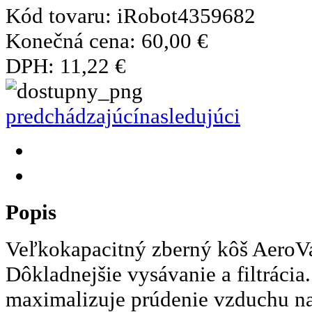
Kód tovaru:
iRobot4359682
Konečná cena:
60,00 €
DPH:
11,22 €
predchádzajúcí
nasledujúci
Popis
Veľkokapacitný zberný kôš AeroV
Dôkladnejšie vysávanie a filtráci
maximalizuje prúdenie vzduchu na 