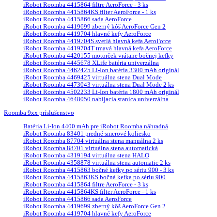
iRobot Roomba 4415864 filtre AeroForce - 3 ks
iRobot Roomba 4415864KS filter AeroForce - 1 ks
iRobot Roomba 4415866 sada AeroForce
iRobot Roomba 4419699 zberný kôš AeroForce Gen 2
iRobot Roomba 4419704 hlavné kefy AeroForce
iRobot Roomba 4419704S svetlá hlavná kefa AeroForce
iRobot Roomba 4419704T tmavá hlavná kefa AeroForce
iRobot Roomba 4420155 motorček vrátane bočnej kefky
iRobot Roomba 4445678 XLife batéria univerzálna
iRobot Roomba 4462425 Li-Ion batéria 3300 mAh originál
iRobot Roomba 4469425 virtuálna stena Dual Mode
iRobot Roomba 4473043 virtuálna stena Dual Mode 2 ks
iRobot Roomba 4502233 Li-Ion batéria 1800 mAh originál
iRobot Roomba 4648050 nabíjacia stanica univerzálna
Roomba 9xx príslušenstvo
Batéria Li-Ion 4400 mAh pre iRobot Roomba náhradná
iRobot Roomba 83401 predné smerové koliesko
iRobot Roomba 87704 virtuálna stena manuálna 2 ks
iRobot Roomba 88701 virtuálna stena automatická
iRobot Roomba 4319194 virtuálna stena HALO
iRobot Roomba 4358878 virtuálna stena automatic 2 ks
iRobot Roomba 4415863 bočné kefky po sériu 900 - 3 ks
iRobot Roomba 4415863KS bočná kefka po sériu 900
iRobot Roomba 4415864 filtre AeroForce - 3 ks
iRobot Roomba 4415864KS filter AeroForce - 1 ks
iRobot Roomba 4415866 sada AeroForce
iRobot Roomba 4419699 zberný kôš AeroForce Gen 2
iRobot Roomba 4419704 hlavné kefy AeroForce