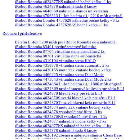
iRobot Roomba 4624877KS náhradná bočná kefka - 1 ks
iRobot Roomba 4624878 náhradná sada 8 kusov
iRobot Roomba 4648050 nabíjacia stanica univerzálna
iRobot Roomba 4706313 Li-Ion batéria e-i-j 2210 mAh originál
iRobot Roomba Combo 4757628 náhradné bočné kefky - 3 ks
iRobot Roomba Combo 4757628KS bočná kefka - 1 ks
Roomba I príslušenstvo
Batéria Li-Ion 5200 mAh pre iRobot Roomba e-i-j náhradná
iRobot Roomba 83401 predné smerové koliesko
iRobot Roomba 87704 virtuálna stena manuálna 2 ks
iRobot Roomba 88701 virtuálna stena automatická
iRobot Roomba 4319194 virtuálna stena HALO
iRobot Roomba 4358878 virtuálna stena automatic 2 ks
iRobot Roomba 4420155 motorček vrátane bočnej kefky
iRobot Roomba 4469425 virtuálna stena Dual Mode
iRobot Roomba 4473043 virtuálna stena Dual Mode 2 ks
iRobot Roomba 4624864 Li-Ion batéria e-i-j 1800 mAh originál
iRobot Roomba 4624869 predné smerové koliesko pre sériu E I J
iRobot Roomba 4624870 hlavné kefy pre sériu E I J
iRobot Roomba 4624870S svetlá hlavná kefa pre sériu E I J
iRobot Roomba 4624870T tmavá hlavná kefa pre sériu E I J
iRobot Roomba 4624874 motorček vrátane bočnej kefky
iRobot Roomba 4624876 vysokoúčinné filtre - 3 ks
iRobot Roomba 4624876KS vysokoúčinný filter - 1 ks
iRobot Roomba 4624877 náhradné bočné kefky - 3 ks
iRobot Roomba 4624877KS náhradná bočná kefka - 1 ks
iRobot Roomba 4624878 náhradná sada 8 kusov
iRobot Roomba 4626192 zberná a nabíjacia stanica Clean Base