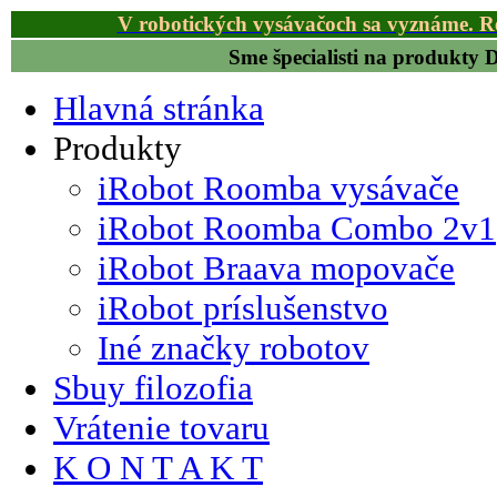
V robotických vysávačoch sa vyznáme. R
Sme špecialisti na produkty
Hlavná stránka
Produkty
iRobot Roomba vysávače
iRobot Roomba Combo 2v1
iRobot Braava mopovače
iRobot príslušenstvo
Iné značky robotov
Sbuy filozofia
Vrátenie tovaru
K O N T A K T