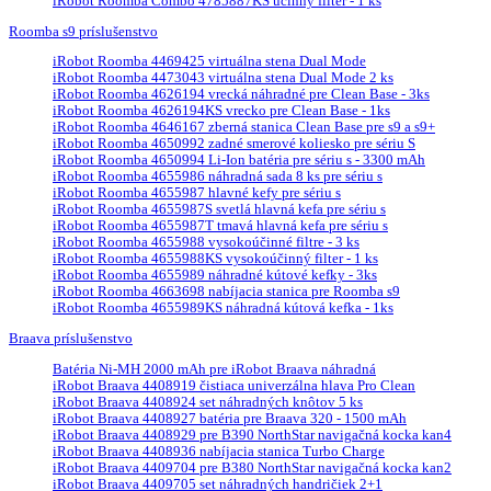
iRobot Roomba Combo 4785887KS účinný filter - 1 ks
Roomba s9 príslušenstvo
iRobot Roomba 4469425 virtuálna stena Dual Mode
iRobot Roomba 4473043 virtuálna stena Dual Mode 2 ks
iRobot Roomba 4626194 vrecká náhradné pre Clean Base - 3ks
iRobot Roomba 4626194KS vrecko pre Clean Base - 1ks
iRobot Roomba 4646167 zberná stanica Clean Base pre s9 a s9+
iRobot Roomba 4650992 zadné smerové koliesko pre sériu S
iRobot Roomba 4650994 Li-Ion batéria pre sériu s - 3300 mAh
iRobot Roomba 4655986 náhradná sada 8 ks pre sériu s
iRobot Roomba 4655987 hlavné kefy pre sériu s
iRobot Roomba 4655987S svetlá hlavná kefa pre sériu s
iRobot Roomba 4655987T tmavá hlavná kefa pre sériu s
iRobot Roomba 4655988 vysokoúčinné filtre - 3 ks
iRobot Roomba 4655988KS vysokoúčinný filter - 1 ks
iRobot Roomba 4655989 náhradné kútové kefky - 3ks
iRobot Roomba 4663698 nabíjacia stanica pre Roomba s9
iRobot Roomba 4655989KS náhradná kútová kefka - 1ks
Braava príslušenstvo
Batéria Ni-MH 2000 mAh pre iRobot Braava náhradná
iRobot Braava 4408919 čistiaca univerzálna hlava Pro Clean
iRobot Braava 4408924 set náhradných knôtov 5 ks
iRobot Braava 4408927 batéria pre Braava 320 - 1500 mAh
iRobot Braava 4408929 pre B390 NorthStar navigačná kocka kan4
iRobot Braava 4408936 nabíjacia stanica Turbo Charge
iRobot Braava 4409704 pre B380 NorthStar navigačná kocka kan2
iRobot Braava 4409705 set náhradných handričiek 2+1