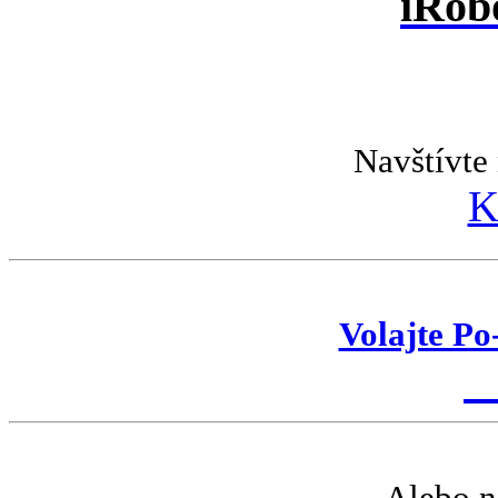
iRob
Navštívte 
K
Volajte Po
K
Alebo n