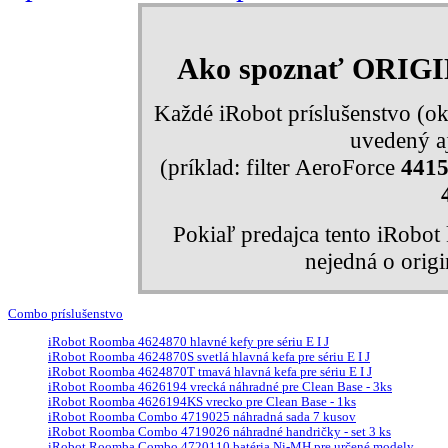
Ako spoznať ORIG
Každé iRobot príslušenstvo (ok
uvedený aj
(príklad: filter AeroForce
441
Pokiaľ predajca tento iRobo
nejedná o orig
Combo príslušenstvo
iRobot Roomba 4624870 hlavné kefy pre sériu E I J
iRobot Roomba 4624870S svetlá hlavná kefa pre sériu E I J
iRobot Roomba 4624870T tmavá hlavná kefa pre sériu E I J
iRobot Roomba 4626194 vrecká náhradné pre Clean Base - 3ks
iRobot Roomba 4626194KS vrecko pre Clean Base - 1ks
iRobot Roomba Combo 4719025 náhradná sada 7 kusov
iRobot Roomba Combo 4719026 náhradné handričky - set 3 ks
iRobot Roomba Combo 4720110 batéria Ni-MH pre určené modely