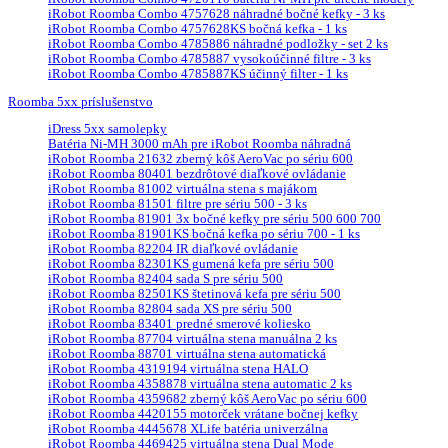
iRobot Roomba Combo 4757628 náhradné bočné kefky - 3 ks
iRobot Roomba Combo 4757628KS bočná kefka - 1 ks
iRobot Roomba Combo 4785886 náhradné podložky - set 2 ks
iRobot Roomba Combo 4785887 vysokoúčinné filtre - 3 ks
iRobot Roomba Combo 4785887KS účinný filter - 1 ks
Roomba 5xx príslušenstvo
iDress 5xx samolepky
Batéria Ni-MH 3000 mAh pre iRobot Roomba náhradná
iRobot Roomba 21632 zberný kôš AeroVac po sériu 600
iRobot Roomba 80401 bezdrôtové diaľkové ovládanie
iRobot Roomba 81002 virtuálna stena s majákom
iRobot Roomba 81501 filtre pre sériu 500 - 3 ks
iRobot Roomba 81901 3x bočné kefky pre sériu 500 600 700
iRobot Roomba 81901KS bočná kefka po sériu 700 - 1 ks
iRobot Roomba 82204 IR diaľkové ovládanie
iRobot Roomba 82301KS gumená kefa pre sériu 500
iRobot Roomba 82404 sada S pre sériu 500
iRobot Roomba 82501KS štetinová kefa pre sériu 500
iRobot Roomba 82804 sada XS pre sériu 500
iRobot Roomba 83401 predné smerové koliesko
iRobot Roomba 87704 virtuálna stena manuálna 2 ks
iRobot Roomba 88701 virtuálna stena automatická
iRobot Roomba 4319194 virtuálna stena HALO
iRobot Roomba 4358878 virtuálna stena automatic 2 ks
iRobot Roomba 4359682 zberný kôš AeroVac po sériu 600
iRobot Roomba 4420155 motorček vrátane bočnej kefky
iRobot Roomba 4445678 XLife batéria univerzálna
iRobot Roomba 4469425 virtuálna stena Dual Mode