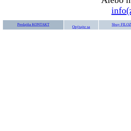
info(
Predajňa KONTAKT
Sbuy FILO
Opýtajte sa