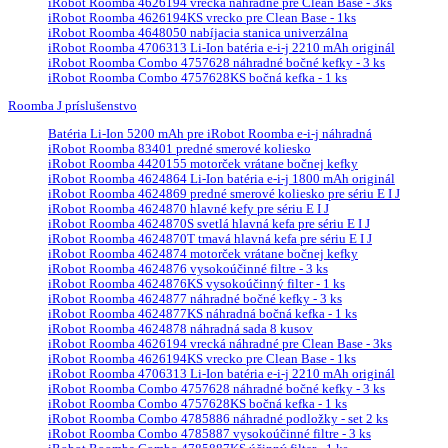
iRobot Roomba 4626194 vrecká náhradné pre Clean Base - 3ks
iRobot Roomba 4626194KS vrecko pre Clean Base - 1ks
iRobot Roomba 4648050 nabíjacia stanica univerzálna
iRobot Roomba 4706313 Li-Ion batéria e-i-j 2210 mAh originál
iRobot Roomba Combo 4757628 náhradné bočné kefky - 3 ks
iRobot Roomba Combo 4757628KS bočná kefka - 1 ks
Roomba J príslušenstvo
Batéria Li-Ion 5200 mAh pre iRobot Roomba e-i-j náhradná
iRobot Roomba 83401 predné smerové koliesko
iRobot Roomba 4420155 motorček vrátane bočnej kefky
iRobot Roomba 4624864 Li-Ion batéria e-i-j 1800 mAh originál
iRobot Roomba 4624869 predné smerové koliesko pre sériu E I J
iRobot Roomba 4624870 hlavné kefy pre sériu E I J
iRobot Roomba 4624870S svetlá hlavná kefa pre sériu E I J
iRobot Roomba 4624870T tmavá hlavná kefa pre sériu E I J
iRobot Roomba 4624874 motorček vrátane bočnej kefky
iRobot Roomba 4624876 vysokoúčinné filtre - 3 ks
iRobot Roomba 4624876KS vysokoúčinný filter - 1 ks
iRobot Roomba 4624877 náhradné bočné kefky - 3 ks
iRobot Roomba 4624877KS náhradná bočná kefka - 1 ks
iRobot Roomba 4624878 náhradná sada 8 kusov
iRobot Roomba 4626194 vrecká náhradné pre Clean Base - 3ks
iRobot Roomba 4626194KS vrecko pre Clean Base - 1ks
iRobot Roomba 4706313 Li-Ion batéria e-i-j 2210 mAh originál
iRobot Roomba Combo 4757628 náhradné bočné kefky - 3 ks
iRobot Roomba Combo 4757628KS bočná kefka - 1 ks
iRobot Roomba Combo 4785886 náhradné podložky - set 2 ks
iRobot Roomba Combo 4785887 vysokoúčinné filtre - 3 ks