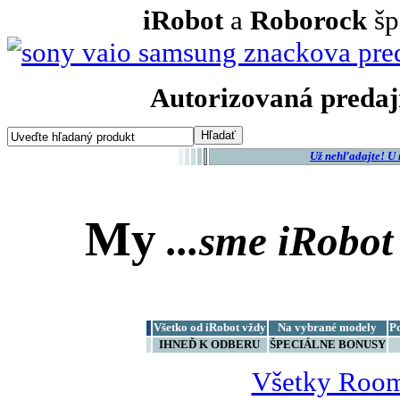
iRobot
a
Roborock
šp
Autorizovaná predaj
Už nehľadajte! U
My
...sme
iRobot
Všetko od iRobot vždy
Na vybrané modely
P
IHNEĎ K ODBERU
ŠPECIÁLNE BONUSY
Všetky Room