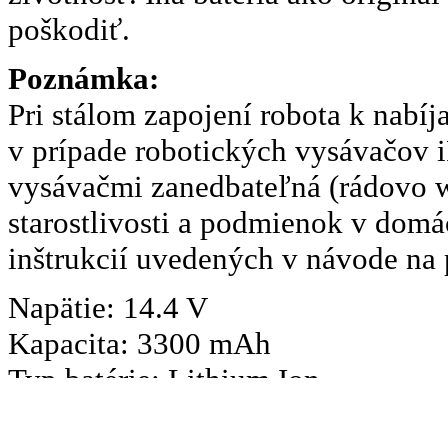
poškodiť.
Poznámka:
Pri stálom zapojení robota k nabíja
v prípade robotických vysávačov 
vysávačmi zanedbateľná (rádovo wa
starostlivosti a podmienok v domá
inštrukcií uvedených v návode na 
Napätie: 14.4 V
Kapacita: 3300 mAh
Typ batérie: Lithium Ion
Doba nabíjania batérie: cca 3h