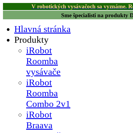
V robotických vysávačoch sa vyznáme. R
Sme špecialisti na produkty
Hlavná stránka
Produkty
iRobot
Roomba
vysávače
iRobot
Roomba
Combo 2v1
iRobot
Braava