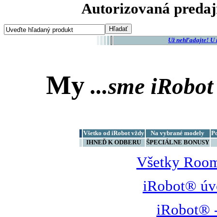
Autorizovaná predaj
Už nehľadajte! U
My
...sme
iRobot
Všetko od iRobot vždy
Na vybrané modely
P
IHNEĎ K ODBERU
ŠPECIÁLNE BONUSY
Všetky Room
iRobot® úv
iRobot® -