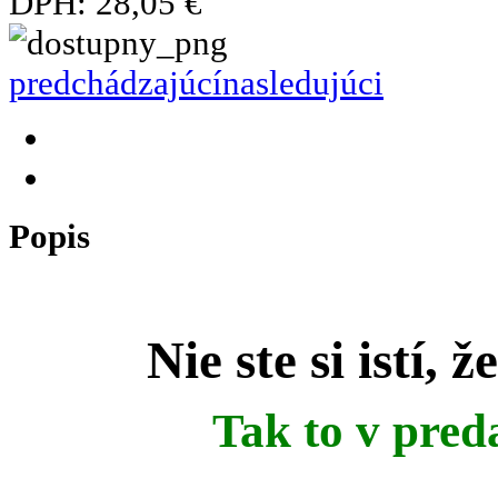
DPH:
28,05 €
predchádzajúcí
nasledujúci
Popis
Nie ste si istí, 
Tak to v pred