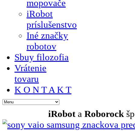
mopovače
iRobot
príslušenstvo
Iné značky
robotov
Sbuy filozofia
Vrátenie
tovaru
K O N T A K T
iRobot
a
Roborock
šp