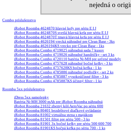
nejedná o orig
Combo príslušenstvo
iRobot Roomba 4624870 hlavné kefy pre sériu E I J
iRobot Roomba 4624870S svetlá hlavná kefa pre sériu E I J
iRobot Roomba 4624870T tmavá hlavná kefa pre sériu E I J
iRobot Roomba 4626194 vrecká náhradné pre Clean Base - 3ks
iRobot Roomba 4626194KS vrecko pre Clean Base - 1ks
iRobot Roomba Combo 4719025 náhradná sada 7 kusov
iRobot Roomba Combo 4719026 náhradné handričky - set 3 ks
iRobot Roomba Combo 4720110 batéria Ni-MH pre určené modely
iRobot Roomba Combo 4757628 náhradné bočné kefky - 3 ks
iRobot Roomba Combo 4757628KS bočná kefka - 1 ks
iRobot Roomba Combo 4785886 náhradné podložky - set 2 ks
iRobot Roomba Combo 4785887 vysokoúčinné filtre - 3 ks
iRobot Roomba Combo 4785887KS účinný filter - 1 ks
Roomba 5xx príslušenstvo
iDress 5xx samolepky
Batéria Ni-MH 3000 mAh pre iRobot Roomba náhradná
iRobot Roomba 21632 zberný kôš AeroVac po sériu 600
iRobot Roomba 80401 bezdrôtové diaľkové ovládanie
iRobot Roomba 81002 virtuálna stena s majákom
iRobot Roomba 81501 filtre pre sériu 500 - 3 ks
iRobot Roomba 81901 3x bočné kefky pre sériu 500 600 700
iRobot Roomba 81901KS bočná kefka po sériu 700 - 1 ks