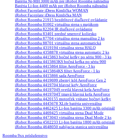
Batéria Ni-MH 3000 mAh pre iRobot Roomba náhradná
Batéria Li-Ion 4400 mAh pre iRobot Roomba náhradná
iRobot Faceplate iDress Kimlička WOMAN
iRobot Faceplate iDress Kimlička MAN
iRobot Roomba 21915 bezdrôtové diaľkové ovládanie
iRobot Roomba 81002 virtuálna stena s majákom
iRobot Roomba 82204 IR diaľkové ovládanie
iRobot Roomba 83401 predné smerové koliesko
iRobot Roomba 87704 virtuálna stena manuálna 2 ks
iRobot Roomba 88701 virtuálna stena automatická
iRobot Roomba 4319194 virtuálna stena HALO
iRobot Roomba 4358878 virtuálna stena automatic 2 ks
iRobot Roomba 4415863 bočné kefky po sériu 900 - 3 ks
iRobot Roomba 4415863KS bočná kefka po sériu 900
iRobot Roomba 4415864 filtre AeroForce - 3 ks
iRobot Roomba 4415864KS filter AeroForce - 1 ks
iRobot Roomba 4415866 sada AeroForce
iRobot Roomba 4419699 zberný kôš AeroForce Gen 2
iRobot Roomba 4419704 hlavné kefy AeroForce
iRobot Roomba 4419704S svetlá hlavná kefa AeroForce
iRobot Roomba 4419704T tmavá hlavná kefa AeroForce
iRobot Roomba 4420155 motorček vrátane bočnej kefky
iRobot Roomba 4445678 XLife batéria univerzálna
iRobot Roomba 4462425 Li-Ion batéria 3300 mAh originál
iRobot Roomba 4469425 virtuálna stena Dual Mode
iRobot Roomba 4473043 virtuálna stena Dual Mode 2 ks
iRobot Roomba 4502233 Li-Ion batéria 1800 mAh originál
iRobot Roomba 4648050 nabíjacia stanica univerzálna
Roomba 9xx príslušenstvo