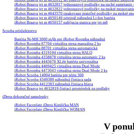
iRobot Braava jet m 4632817 jednorazové podložky na suché zametanie - 
iRobot Braava jet m 4632822 jednorazové podložky na mokré mopovanie 
iRobot Braava jet m 4643570 opakovane prateľné podložky na mokré mop
iRobot Braava jet m 4650149 originál náhradná Li-Ion batéria
iRobot Braava jet m 4650157 nabíjacia stanica pre jet m6
Scooba príslušenstvo
Batéria Ni-MH 3000 mAh pre iRobot Roomba náhradná
iRobot Roomba 87704 virtuálna stena manuálna 2 ks
iRobot Roomba 88701 virtuálna stena automatická
iRobot Roomba 4319194 virtuálna stena HALO
iRobot Roomba 4358878 virtuálna stena automatic 2 ks
iRobot Roomba 4445678 XLife batéria univerzálna
iRobot Roomba 4469425 virtuálna stena Dual Mode
iRobot Roomba 4473043 virtuálna stena Dual Mode 2 ks
iRobot Scooba 14904 batéria pre sériu 300
iRobot Scooba 4349389 náhradná čistiaca sada
iRobot Scooba 4412383 náhradná čistiaca hlava
iRobot Braava jet 4632819 čistiaci prostriedok na podlahy
iDress dekoračné samolepky
iRobot Faceplate iDress Kimlička MAN
iRobot Faceplate iDress Kimlička WOMAN
V ponu