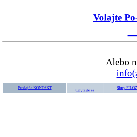
Volajte Po
K
Alebo n
info(
Predajňa KONTAKT
Sbuy FILO
Opýtajte sa