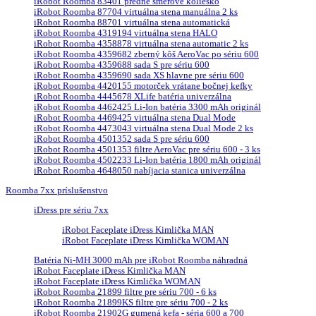
iRobot Roomba 83401 predné smerové koliesko
iRobot Roomba 87704 virtuálna stena manuálna 2 ks
iRobot Roomba 88701 virtuálna stena automatická
iRobot Roomba 4319194 virtuálna stena HALO
iRobot Roomba 4358878 virtuálna stena automatic 2 ks
iRobot Roomba 4359682 zberný kôš AeroVac po sériu 600
iRobot Roomba 4359688 sada S pre sériu 600
iRobot Roomba 4359690 sada XS hlavne pre sériu 600
iRobot Roomba 4420155 motorček vrátane bočnej kefky
iRobot Roomba 4445678 XLife batéria univerzálna
iRobot Roomba 4462425 Li-Ion batéria 3300 mAh originál
iRobot Roomba 4469425 virtuálna stena Dual Mode
iRobot Roomba 4473043 virtuálna stena Dual Mode 2 ks
iRobot Roomba 4501352 sada S pre sériu 600
iRobot Roomba 4501353 filtre AeroVac pre sériu 600 - 3 ks
iRobot Roomba 4502233 Li-Ion batéria 1800 mAh originál
iRobot Roomba 4648050 nabíjacia stanica univerzálna
Roomba 7xx príslušenstvo
iDress pre sériu 7xx
iRobot Faceplate iDress Kimlička MAN
iRobot Faceplate iDress Kimlička WOMAN
Batéria Ni-MH 3000 mAh pre iRobot Roomba náhradná
iRobot Faceplate iDress Kimlička MAN
iRobot Faceplate iDress Kimlička WOMAN
iRobot Roomba 21899 filtre pre sériu 700 - 6 ks
iRobot Roomba 21899KS filtre pre sériu 700 - 2 ks
iRobot Roomba 21902G gumená kefa - séria 600 a 700