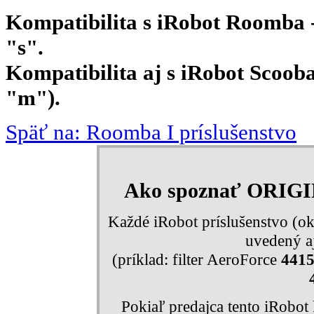
Kompatibilita s iRobot Roomba - 
"s".
Kompatibilita aj s iRobot Scooba 
"m").
Späť na: Roomba I príslušenstvo
Ako spoznať ORIG
Každé iRobot príslušenstvo (ok
uvedený aj
(príklad: filter AeroForce
441
Pokiaľ predajca tento iRobo