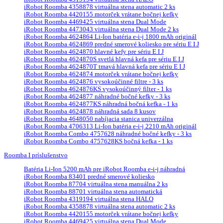
iRobot Roomba 4358878 virtuálna stena automatic 2 ks
iRobot Roomba 4420155 motorček vrátane bočnej kefky
iRobot Roomba 4469425 virtuálna stena Dual Mode
iRobot Roomba 4473043 virtuálna stena Dual Mode 2 ks
iRobot Roomba 4624864 Li-Ion batéria e-i-j 1800 mAh originál
iRobot Roomba 4624869 predné smerové koliesko pre sériu E I J
iRobot Roomba 4624870 hlavné kefy pre sériu E I J
iRobot Roomba 4624870S svetlá hlavná kefa pre sériu E I J
iRobot Roomba 4624870T tmavá hlavná kefa pre sériu E I J
iRobot Roomba 4624874 motorček vrátane bočnej kefky
iRobot Roomba 4624876 vysokoúčinné filtre - 3 ks
iRobot Roomba 4624876KS vysokoúčinný filter - 1 ks
iRobot Roomba 4624877 náhradné bočné kefky - 3 ks
iRobot Roomba 4624877KS náhradná bočná kefka - 1 ks
iRobot Roomba 4624878 náhradná sada 8 kusov
iRobot Roomba 4648050 nabíjacia stanica univerzálna
iRobot Roomba 4706313 Li-Ion batéria e-i-j 2210 mAh originál
iRobot Roomba Combo 4757628 náhradné bočné kefky - 3 ks
iRobot Roomba Combo 4757628KS bočná kefka - 1 ks
Roomba I príslušenstvo
Batéria Li-Ion 5200 mAh pre iRobot Roomba e-i-j náhradná
iRobot Roomba 83401 predné smerové koliesko
iRobot Roomba 87704 virtuálna stena manuálna 2 ks
iRobot Roomba 88701 virtuálna stena automatická
iRobot Roomba 4319194 virtuálna stena HALO
iRobot Roomba 4358878 virtuálna stena automatic 2 ks
iRobot Roomba 4420155 motorček vrátane bočnej kefky
iRobot Roomba 4469425 virtuálna stena Dual Mode