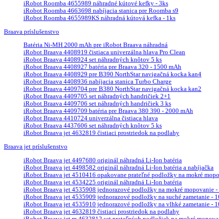
iRobot Roomba 4655989 náhradné kútové kefky - 3ks
iRobot Roomba 4663698 nabíjacia stanica pre Roomba s9
iRobot Roomba 4655989KS náhradná kútová kefka - 1ks
Braava príslušenstvo
Batéria Ni-MH 2000 mAh pre iRobot Braava náhradná
iRobot Braava 4408919 čistiaca univerzálna hlava Pro Clean
iRobot Braava 4408924 set náhradných knôtov 5 ks
iRobot Braava 4408927 batéria pre Braava 320 - 1500 mAh
iRobot Braava 4408929 pre B390 NorthStar navigačná kocka kan4
iRobot Braava 4408936 nabíjacia stanica Turbo Charge
iRobot Braava 4409704 pre B380 NorthStar navigačná kocka kan2
iRobot Braava 4409705 set náhradných handričiek 2+1
iRobot Braava 4409706 set náhradných handričiek 3 ks
iRobot Braava 4409709 batéria pre Braava 380 390 - 2000 mAh
iRobot Braava 4410724 univerzálna čistiaca hlava
iRobot Braava 4437606 set náhradných knôtov 5 ks
iRobot Braava jet 4632819 čistiaci prostriedok na podlahy
Braava jet príslušenstvo
iRobot Braava jet 4497680 originál náhradná Li-Ion batéria
iRobot Braava jet 4498582 originál náhradná Li-Ion batéria a nabíjačka
iRobot Braava jet 4510416 opakovane prateľné podložky na mokré mopova
iRobot Braava jet 4534225 originál náhradná Li-Ion batéria
iRobot Braava jet 4535908 jednorazové podložky na mokré mopovanie - 
iRobot Braava jet 4535909 jednorazové podložky na suché zametanie - 10
iRobot Braava jet 4535910 jednorazové podložky na vlhké zametanie - 10
iRobot Braava jet 4632819 čistiaci prostriedok na podlahy
iRobot Braava jet m 4632812 set prateľných podložiek na mokré mopova