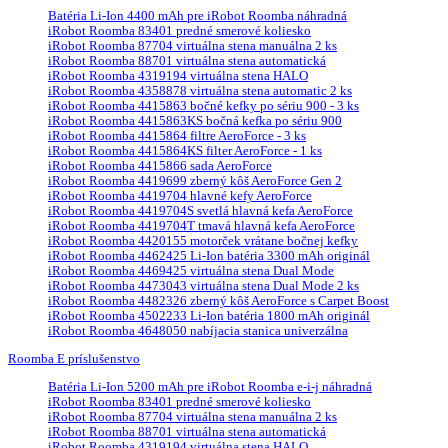
Batéria Li-Ion 4400 mAh pre iRobot Roomba náhradná
iRobot Roomba 83401 predné smerové koliesko
iRobot Roomba 87704 virtuálna stena manuálna 2 ks
iRobot Roomba 88701 virtuálna stena automatická
iRobot Roomba 4319194 virtuálna stena HALO
iRobot Roomba 4358878 virtuálna stena automatic 2 ks
iRobot Roomba 4415863 bočné kefky po sériu 900 - 3 ks
iRobot Roomba 4415863KS bočná kefka po sériu 900
iRobot Roomba 4415864 filtre AeroForce - 3 ks
iRobot Roomba 4415864KS filter AeroForce - 1 ks
iRobot Roomba 4415866 sada AeroForce
iRobot Roomba 4419699 zberný kôš AeroForce Gen 2
iRobot Roomba 4419704 hlavné kefy AeroForce
iRobot Roomba 4419704S svetlá hlavná kefa AeroForce
iRobot Roomba 4419704T tmavá hlavná kefa AeroForce
iRobot Roomba 4420155 motorček vrátane bočnej kefky
iRobot Roomba 4462425 Li-Ion batéria 3300 mAh originál
iRobot Roomba 4469425 virtuálna stena Dual Mode
iRobot Roomba 4473043 virtuálna stena Dual Mode 2 ks
iRobot Roomba 4482326 zberný kôš AeroForce s Carpet Boost
iRobot Roomba 4502233 Li-Ion batéria 1800 mAh originál
iRobot Roomba 4648050 nabíjacia stanica univerzálna
Roomba E príslušenstvo
Batéria Li-Ion 5200 mAh pre iRobot Roomba e-i-j náhradná
iRobot Roomba 83401 predné smerové koliesko
iRobot Roomba 87704 virtuálna stena manuálna 2 ks
iRobot Roomba 88701 virtuálna stena automatická
iRobot Roomba 4319194 virtuálna stena HALO