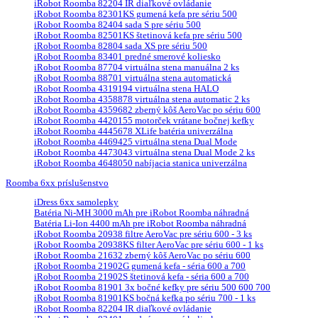
iRobot Roomba 82204 IR diaľkové ovládanie
iRobot Roomba 82301KS gumená kefa pre sériu 500
iRobot Roomba 82404 sada S pre sériu 500
iRobot Roomba 82501KS štetinová kefa pre sériu 500
iRobot Roomba 82804 sada XS pre sériu 500
iRobot Roomba 83401 predné smerové koliesko
iRobot Roomba 87704 virtuálna stena manuálna 2 ks
iRobot Roomba 88701 virtuálna stena automatická
iRobot Roomba 4319194 virtuálna stena HALO
iRobot Roomba 4358878 virtuálna stena automatic 2 ks
iRobot Roomba 4359682 zberný kôš AeroVac po sériu 600
iRobot Roomba 4420155 motorček vrátane bočnej kefky
iRobot Roomba 4445678 XLife batéria univerzálna
iRobot Roomba 4469425 virtuálna stena Dual Mode
iRobot Roomba 4473043 virtuálna stena Dual Mode 2 ks
iRobot Roomba 4648050 nabíjacia stanica univerzálna
Roomba 6xx príslušenstvo
iDress 6xx samolepky
Batéria Ni-MH 3000 mAh pre iRobot Roomba náhradná
Batéria Li-Ion 4400 mAh pre iRobot Roomba náhradná
iRobot Roomba 20938 filtre AeroVac pre sériu 600 - 3 ks
iRobot Roomba 20938KS filter AeroVac pre sériu 600 - 1 ks
iRobot Roomba 21632 zberný kôš AeroVac po sériu 600
iRobot Roomba 21902G gumená kefa - séria 600 a 700
iRobot Roomba 21902S štetinová kefa - séria 600 a 700
iRobot Roomba 81901 3x bočné kefky pre sériu 500 600 700
iRobot Roomba 81901KS bočná kefka po sériu 700 - 1 ks
iRobot Roomba 82204 IR diaľkové ovládanie