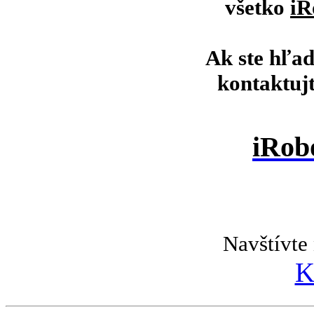
všetko
iR
Ak ste hľad
kontaktuj
iRob
Navštívte 
K