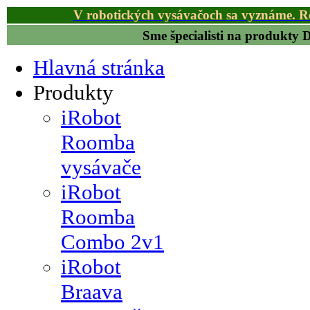
V robotických vysávačoch sa vyznáme. R
Sme špecialisti na produkty
Hlavná stránka
Produkty
iRobot
Roomba
vysávače
iRobot
Roomba
Combo 2v1
iRobot
Braava