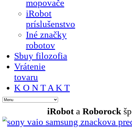
mopovače
iRobot
príslušenstvo
Iné značky
robotov
Sbuy filozofia
Vrátenie
tovaru
K O N T A K T
iRobot
a
Roborock
šp