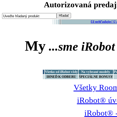
Autorizovaná predaj
Už nehľadajte! U
My
...sme
iRobot
Všetko od iRobot vždy
Na vybrané modely
P
IHNEĎ K ODBERU
ŠPECIÁLNE BONUSY
Všetky Room
iRobot® úv
iRobot® -