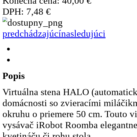
Konečná cena:
40,00 €
DPH:
7,48 €
predchádzajúcí
nasledujúci
Popis
Virtuálna stena HALO (automatic
domácnosti so zvieracími miláčik
okruhu o priemere 50 cm. Touto vir
vysávač iRobot Roomba elegantne 
kvetináču či rohu stola.