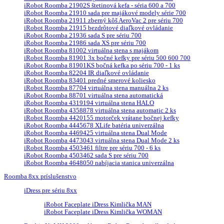
iRobot Roomba 21902S štetinová kefa - séria 600 a 700
iRobot Roomba 21910 sada pre majákové modely série 700
iRobot Roomba 21911 zberný kôš AeroVac 2 pre sériu 700
iRobot Roomba 21915 bezdrôtové diaľkové ovládanie
iRobot Roomba 21936 sada S pre sériu 700
iRobot Roomba 21986 sada XS pre sériu 700
iRobot Roomba 81002 virtuálna stena s majákom
iRobot Roomba 81901 3x bočné kefky pre sériu 500 600 700
iRobot Roomba 81901KS bočná kefka po sériu 700 - 1 ks
iRobot Roomba 82204 IR diaľkové ovládanie
iRobot Roomba 83401 predné smerové koliesko
iRobot Roomba 87704 virtuálna stena manuálna 2 ks
iRobot Roomba 88701 virtuálna stena automatická
iRobot Roomba 4319194 virtuálna stena HALO
iRobot Roomba 4358878 virtuálna stena automatic 2 ks
iRobot Roomba 4420155 motorček vrátane bočnej kefky
iRobot Roomba 4445678 XLife batéria univerzálna
iRobot Roomba 4469425 virtuálna stena Dual Mode
iRobot Roomba 4473043 virtuálna stena Dual Mode 2 ks
iRobot Roomba 4503461 filtre pre sériu 700 - 6 ks
iRobot Roomba 4503462 sada S pre sériu 700
iRobot Roomba 4648050 nabíjacia stanica univerzálna
Roomba 8xx príslušenstvo
iDress pre sériu 8xx
iRobot Faceplate iDress Kimlička MAN
iRobot Faceplate iDress Kimlička WOMAN