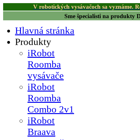
V robotických vysávačoch sa vyznáme. R
Sme špecialisti na produkty
Hlavná stránka
Produkty
iRobot
Roomba
vysávače
iRobot
Roomba
Combo 2v1
iRobot
Braava