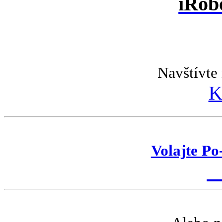
iRob
Navštívte 
K
Volajte Po
K