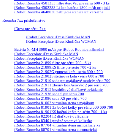
iRobot Roomba 4501353 filtre AeroVac pre sériu 600 - 3 ks
iRobot Roomba 4502233 Li-Ion batéria 1800 mAh originál
iRobot Roomba 4648050 nabíjacia stanica univerzálna
Roomba 7xx príslušenstvo
iDress pre sériu 7xx
iRobot Faceplate iDress Kimlička MAN
iRobot Faceplate iDress Kimlička WOMAN
Batéria Ni-MH 3000 mAh pre iRobot Roomba náhradná
iRobot Faceplate iDress Kimlička MAN
iRobot Faceplate iDress Kimlička WOMAN
iRobot Roomba 21899 filtre pre sériu 700 - 6 ks
iRobot Roomba 21899KS filtre pre sériu 700 - 2 ks
iRobot Roomba 21902G gumená kefa - séria 600 a 700
iRobot Roomba 21902S štetinová kefa - séria 600 a 700
iRobot Roomba 21910 sada pre majákové modely série 700
iRobot Roomba 21911 zberný kôš AeroVac 2 pre sériu 700
iRobot Roomba 21915 bezdrôtové diaľkové ovládanie
iRobot Roomba 21936 sada S pre sériu 700
iRobot Roomba 21986 sada XS pre sériu 700
iRobot Roomba 81002 virtuálna stena s majákom
iRobot Roomba 81901 3x bočné kefky pre sériu 500 600 700
iRobot Roomba 81901KS bočná kefka po sériu 700 - 1 ks
iRobot Roomba 82204 IR diaľkové ovládanie
iRobot Roomba 83401 predné smerové koliesko
iRobot Roomba 87704 virtuálna stena manuálna 2 ks
iRobot Roomba 88701 virtuálna stena automatická