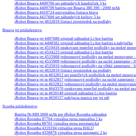
iRobot Braava 4409706 set náhradných handričiek 3 ks
iRobot Braava 4409709 batéria pre Braava 380 390 - 2000 mAh
iRobot Braava 4410724 univerzálna čistiaca hlava
iRobot Braava 4437606 set náhradných knôtov 5 ks
iRobot Braava jet 4632819 čistiaci prostriedok na podlahy
Braava jet príslušenstvo
iRobot Braava jet 4497680 originál náhradná Li-Ion batéria
iRobot Braava jet 4498582 originál náhradná Li-Ion batéria a nabíjačka
iRobot Braava jet 4510416 opakovane prateľné podložky na mokré mopova
iRobot Braava jet 4534225 originál náhradná Li-Ion batéria
iRobot Braava jet 4535908 jednorazové podložky na mokré mopovanie - 
iRobot Braava jet 4535909 jednorazové podložky na suché zametanie - 10
iRobot Braava jet 4535910 jednorazové podložky na vlhké zametanie - 10
iRobot Braava jet 4632819 čistiaci prostriedok na podlahy
iRobot Braava jet m 4632812 set prateľných podložiek na mokré mopova
iRobot Braava jet m 4632817 jednorazové podložky na suché zametanie - 
iRobot Braava jet m 4632822 jednorazové podložky na mokré mopovanie 
iRobot Braava jet m 4643570 opakovane prateľné podložky na mokré mop
iRobot Braava jet m 4650149 originál náhradná Li-Ion batéria
iRobot Braava jet m 4650157 nabíjacia stanica pre jet m6
Scooba príslušenstvo
Batéria Ni-MH 3000 mAh pre iRobot Roomba náhradná
iRobot Roomba 87704 virtuálna stena manuálna 2 ks
iRobot Roomba 88701 virtuálna stena automatická
iRobot Roomba 4319194 virtuálna stena HALO
iRobot Roomba 4358878 virtuálna stena automatic 2 ks