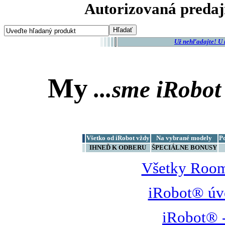
Autorizovaná predaj
Už nehľadajte! U
My
...sme
iRobot
Všetko od iRobot vždy
Na vybrané modely
P
IHNEĎ K ODBERU
ŠPECIÁLNE BONUSY
Všetky Room
iRobot® úv
iRobot® -