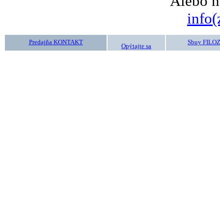
Alebo n
info(
Predajňa KONTAKT
Sbuy FILO
Opýtajte sa