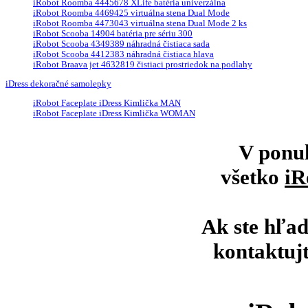
iRobot Roomba 4445678 XLife batéria univerzálna
iRobot Roomba 4469425 virtuálna stena Dual Mode
iRobot Roomba 4473043 virtuálna stena Dual Mode 2 ks
iRobot Scooba 14904 batéria pre sériu 300
iRobot Scooba 4349389 náhradná čistiaca sada
iRobot Scooba 4412383 náhradná čistiaca hlava
iRobot Braava jet 4632819 čistiaci prostriedok na podlahy
iDress dekoračné samolepky
iRobot Faceplate iDress Kimlička MAN
iRobot Faceplate iDress Kimlička WOMAN
V ponu
všetko
iR
Ak ste hľad
kontaktuj