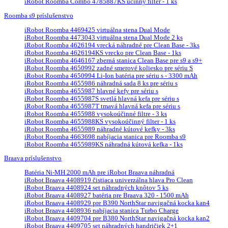
iRobot Roomba Combo 4785887KS účinný filter - 1 ks
Roomba s9 príslušenstvo
iRobot Roomba 4469425 virtuálna stena Dual Mode
iRobot Roomba 4473043 virtuálna stena Dual Mode 2 ks
iRobot Roomba 4626194 vrecká náhradné pre Clean Base - 3ks
iRobot Roomba 4626194KS vrecko pre Clean Base - 1ks
iRobot Roomba 4646167 zberná stanica Clean Base pre s9 a s9+
iRobot Roomba 4650992 zadné smerové koliesko pre sériu S
iRobot Roomba 4650994 Li-Ion batéria pre sériu s - 3300 mAh
iRobot Roomba 4655986 náhradná sada 8 ks pre sériu s
iRobot Roomba 4655987 hlavné kefy pre sériu s
iRobot Roomba 4655987S svetlá hlavná kefa pre sériu s
iRobot Roomba 4655987T tmavá hlavná kefa pre sériu s
iRobot Roomba 4655988 vysokoúčinné filtre - 3 ks
iRobot Roomba 4655988KS vysokoúčinný filter - 1 ks
iRobot Roomba 4655989 náhradné kútové kefky - 3ks
iRobot Roomba 4663698 nabíjacia stanica pre Roomba s9
iRobot Roomba 4655989KS náhradná kútová kefka - 1ks
Braava príslušenstvo
Batéria Ni-MH 2000 mAh pre iRobot Braava náhradná
iRobot Braava 4408919 čistiaca univerzálna hlava Pro Clean
iRobot Braava 4408924 set náhradných knôtov 5 ks
iRobot Braava 4408927 batéria pre Braava 320 - 1500 mAh
iRobot Braava 4408929 pre B390 NorthStar navigačná kocka kan4
iRobot Braava 4408936 nabíjacia stanica Turbo Charge
iRobot Braava 4409704 pre B380 NorthStar navigačná kocka kan2
iRobot Braava 4409705 set náhradných handričiek 2+1