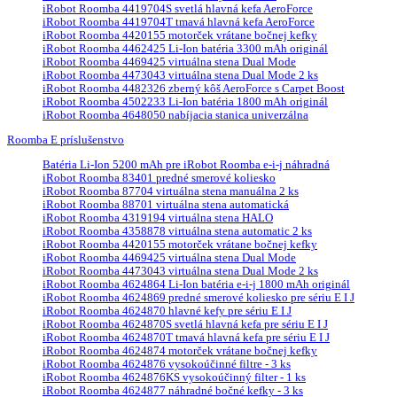
iRobot Roomba 4419704S svetlá hlavná kefa AeroForce
iRobot Roomba 4419704T tmavá hlavná kefa AeroForce
iRobot Roomba 4420155 motorček vrátane bočnej kefky
iRobot Roomba 4462425 Li-Ion batéria 3300 mAh originál
iRobot Roomba 4469425 virtuálna stena Dual Mode
iRobot Roomba 4473043 virtuálna stena Dual Mode 2 ks
iRobot Roomba 4482326 zberný kôš AeroForce s Carpet Boost
iRobot Roomba 4502233 Li-Ion batéria 1800 mAh originál
iRobot Roomba 4648050 nabíjacia stanica univerzálna
Roomba E príslušenstvo
Batéria Li-Ion 5200 mAh pre iRobot Roomba e-i-j náhradná
iRobot Roomba 83401 predné smerové koliesko
iRobot Roomba 87704 virtuálna stena manuálna 2 ks
iRobot Roomba 88701 virtuálna stena automatická
iRobot Roomba 4319194 virtuálna stena HALO
iRobot Roomba 4358878 virtuálna stena automatic 2 ks
iRobot Roomba 4420155 motorček vrátane bočnej kefky
iRobot Roomba 4469425 virtuálna stena Dual Mode
iRobot Roomba 4473043 virtuálna stena Dual Mode 2 ks
iRobot Roomba 4624864 Li-Ion batéria e-i-j 1800 mAh originál
iRobot Roomba 4624869 predné smerové koliesko pre sériu E I J
iRobot Roomba 4624870 hlavné kefy pre sériu E I J
iRobot Roomba 4624870S svetlá hlavná kefa pre sériu E I J
iRobot Roomba 4624870T tmavá hlavná kefa pre sériu E I J
iRobot Roomba 4624874 motorček vrátane bočnej kefky
iRobot Roomba 4624876 vysokoúčinné filtre - 3 ks
iRobot Roomba 4624876KS vysokoúčinný filter - 1 ks
iRobot Roomba 4624877 náhradné bočné kefky - 3 ks