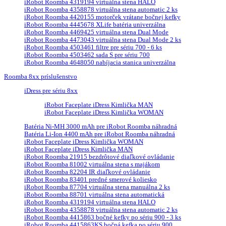
iRobot Roomba 4319194 virtuálna stena HALO
iRobot Roomba 4358878 virtuálna stena automatic 2 ks
iRobot Roomba 4420155 motorček vrátane bočnej kefky
iRobot Roomba 4445678 XLife batéria univerzálna
iRobot Roomba 4469425 virtuálna stena Dual Mode
iRobot Roomba 4473043 virtuálna stena Dual Mode 2 ks
iRobot Roomba 4503461 filtre pre sériu 700 - 6 ks
iRobot Roomba 4503462 sada S pre sériu 700
iRobot Roomba 4648050 nabíjacia stanica univerzálna
Roomba 8xx príslušenstvo
iDress pre sériu 8xx
iRobot Faceplate iDress Kimlička MAN
iRobot Faceplate iDress Kimlička WOMAN
Batéria Ni-MH 3000 mAh pre iRobot Roomba náhradná
Batéria Li-Ion 4400 mAh pre iRobot Roomba náhradná
iRobot Faceplate iDress Kimlička WOMAN
iRobot Faceplate iDress Kimlička MAN
iRobot Roomba 21915 bezdrôtové diaľkové ovládanie
iRobot Roomba 81002 virtuálna stena s majákom
iRobot Roomba 82204 IR diaľkové ovládanie
iRobot Roomba 83401 predné smerové koliesko
iRobot Roomba 87704 virtuálna stena manuálna 2 ks
iRobot Roomba 88701 virtuálna stena automatická
iRobot Roomba 4319194 virtuálna stena HALO
iRobot Roomba 4358878 virtuálna stena automatic 2 ks
iRobot Roomba 4415863 bočné kefky po sériu 900 - 3 ks
iRobot Roomba 4415863KS bočná kefka po sériu 900