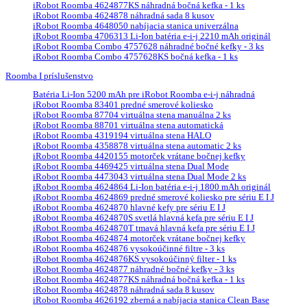
iRobot Roomba 4624877KS náhradná bočná kefka - 1 ks
iRobot Roomba 4624878 náhradná sada 8 kusov
iRobot Roomba 4648050 nabíjacia stanica univerzálna
iRobot Roomba 4706313 Li-Ion batéria e-i-j 2210 mAh originál
iRobot Roomba Combo 4757628 náhradné bočné kefky - 3 ks
iRobot Roomba Combo 4757628KS bočná kefka - 1 ks
Roomba I príslušenstvo
Batéria Li-Ion 5200 mAh pre iRobot Roomba e-i-j náhradná
iRobot Roomba 83401 predné smerové koliesko
iRobot Roomba 87704 virtuálna stena manuálna 2 ks
iRobot Roomba 88701 virtuálna stena automatická
iRobot Roomba 4319194 virtuálna stena HALO
iRobot Roomba 4358878 virtuálna stena automatic 2 ks
iRobot Roomba 4420155 motorček vrátane bočnej kefky
iRobot Roomba 4469425 virtuálna stena Dual Mode
iRobot Roomba 4473043 virtuálna stena Dual Mode 2 ks
iRobot Roomba 4624864 Li-Ion batéria e-i-j 1800 mAh originál
iRobot Roomba 4624869 predné smerové koliesko pre sériu E I J
iRobot Roomba 4624870 hlavné kefy pre sériu E I J
iRobot Roomba 4624870S svetlá hlavná kefa pre sériu E I J
iRobot Roomba 4624870T tmavá hlavná kefa pre sériu E I J
iRobot Roomba 4624874 motorček vrátane bočnej kefky
iRobot Roomba 4624876 vysokoúčinné filtre - 3 ks
iRobot Roomba 4624876KS vysokoúčinný filter - 1 ks
iRobot Roomba 4624877 náhradné bočné kefky - 3 ks
iRobot Roomba 4624877KS náhradná bočná kefka - 1 ks
iRobot Roomba 4624878 náhradná sada 8 kusov
iRobot Roomba 4626192 zberná a nabíjacia stanica Clean Base