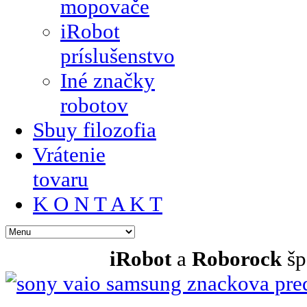
mopovače
iRobot
príslušenstvo
Iné značky
robotov
Sbuy filozofia
Vrátenie
tovaru
K O N T A K T
iRobot
a
Roborock
šp