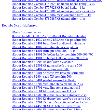
iRobot Roomba Combo 4720110 batéria Ni-MH pre určené modely
iRobot Roomba Combo 4757628 náhradné bočné kefky - 3 ks
iRobot Roomba Combo 4757628KS bočná kefka - 1 ks
iRobot Roomba Combo 4785886 náhradné podložky - set 2 ks
iRobot Roomba Combo 4785887 vysokoúčinné filtre - 3 ks
iRobot Roomba Combo 4785887KS účinný filter - 1 ks
Roomba 5xx príslušenstvo
iDress 5xx samolepky
Batéria Ni-MH 3000 mAh pre iRobot Roomba náhradná
iRobot Roomba 21632 zberný kôš AeroVac po sériu 600
iRobot Roomba 80401 bezdrôtové diaľkové ovládanie
iRobot Roomba 81002 virtuálna stena s majákom
iRobot Roomba 81501 filtre pre sériu 500 - 3 ks
iRobot Roomba 81901 3x bočné kefky pre sériu 500 600 700
iRobot Roomba 81901KS bočná kefka po sériu 700 - 1 ks
iRobot Roomba 82204 IR diaľkové ovládanie
iRobot Roomba 82301KS gumená kefa pre sériu 500
iRobot Roomba 82404 sada S pre sériu 500
iRobot Roomba 82501KS štetinová kefa pre sériu 500
iRobot Roomba 82804 sada XS pre sériu 500
iRobot Roomba 83401 predné smerové koliesko
iRobot Roomba 87704 virtuálna stena manuálna 2 ks
iRobot Roomba 88701 virtuálna stena automatická
iRobot Roomba 4319194 virtuálna stena HALO
iRobot Roomba 4358878 virtuálna stena automatic 2 ks
iRobot Roomba 4359682 zberný kôš AeroVac po sériu 600
iRobot Roomba 4420155 motorček vrátane bočnej kefky
iRobot Roomba 4445678 XLife batéria univerzálna
iRobot Roomba 4469425 virtuálna stena Dual Mode