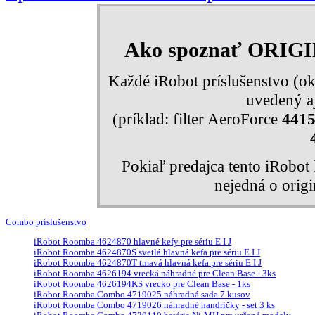
Ako spoznať ORIG
Každé iRobot príslušenstvo (ok
uvedený aj
(príklad: filter AeroForce
441
Pokiaľ predajca tento iRobo
nejedná o orig
Combo príslušenstvo
iRobot Roomba 4624870 hlavné kefy pre sériu E I J
iRobot Roomba 4624870S svetlá hlavná kefa pre sériu E I J
iRobot Roomba 4624870T tmavá hlavná kefa pre sériu E I J
iRobot Roomba 4626194 vrecká náhradné pre Clean Base - 3ks
iRobot Roomba 4626194KS vrecko pre Clean Base - 1ks
iRobot Roomba Combo 4719025 náhradná sada 7 kusov
iRobot Roomba Combo 4719026 náhradné handričky - set 3 ks