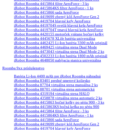
iRobot Roomba 4415864 filtre AeroForce - 3 ks
iRobot Roomba 4415864KS filter AeroForce - 1 ks
iRobot Roomba 4415866 sada AeroForce
iRobot Roomba 4419699 zberný kôš AeroForce Gen 2
iRobot Roomba 4419704 hlavné kefy AeroForce
iRobot Roomba 4419704S svetlá hlavná kefa AeroForce
iRobot Roomba 4419704T tmavá hlavná kefa AeroForce
iRobot Roomba 4420155 motorček vrátane bočnej kefky
iRobot Roomba 4445678 XLife batéria univerzálna
iRobot Roomba 4462425 Li-Ion batéria 3300 mAh originál
iRobot Roomba 4469425 virtuálna stena Dual Mode
iRobot Roomba 4473043 virtuálna stena Dual Mode 2 ks
iRobot Roomba 4502233 Li-Ion batéria 1800 mAh originál
iRobot Roomba 4648050 nabíjacia stanica univerzálna
Roomba 9xx príslušenstvo
Batéria Li-Ion 4400 mAh pre iRobot Roomba náhradná
iRobot Roomba 83401 predné smerové koliesko
iRobot Roomba 87704 virtuálna stena manuálna 2 ks
iRobot Roomba 88701 virtuálna stena automatická
iRobot Roomba 4319194 virtuálna stena HALO
iRobot Roomba 4358878 virtuálna stena automatic 2 ks
iRobot Roomba 4415863 bočné kefky po sériu 900 - 3 ks
iRobot Roomba 4415863KS bočná kefka po sériu 900
iRobot Roomba 4415864 filtre AeroForce - 3 ks
iRobot Roomba 4415864KS filter AeroForce - 1 ks
iRobot Roomba 4415866 sada AeroForce
iRobot Roomba 4419699 zberný kôš AeroForce Gen 2
iRobot Roomba 4419704 hlavné kefy AeroForce