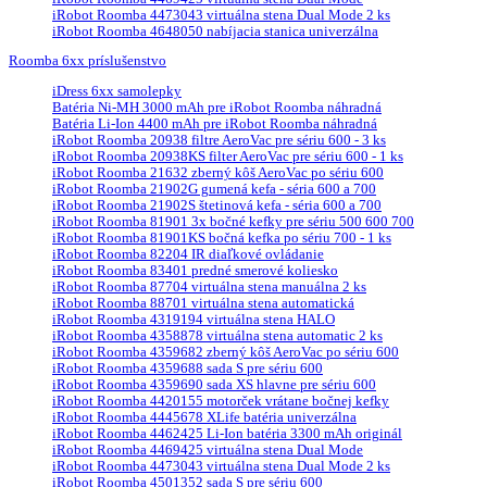
iRobot Roomba 4473043 virtuálna stena Dual Mode 2 ks
iRobot Roomba 4648050 nabíjacia stanica univerzálna
Roomba 6xx príslušenstvo
iDress 6xx samolepky
Batéria Ni-MH 3000 mAh pre iRobot Roomba náhradná
Batéria Li-Ion 4400 mAh pre iRobot Roomba náhradná
iRobot Roomba 20938 filtre AeroVac pre sériu 600 - 3 ks
iRobot Roomba 20938KS filter AeroVac pre sériu 600 - 1 ks
iRobot Roomba 21632 zberný kôš AeroVac po sériu 600
iRobot Roomba 21902G gumená kefa - séria 600 a 700
iRobot Roomba 21902S štetinová kefa - séria 600 a 700
iRobot Roomba 81901 3x bočné kefky pre sériu 500 600 700
iRobot Roomba 81901KS bočná kefka po sériu 700 - 1 ks
iRobot Roomba 82204 IR diaľkové ovládanie
iRobot Roomba 83401 predné smerové koliesko
iRobot Roomba 87704 virtuálna stena manuálna 2 ks
iRobot Roomba 88701 virtuálna stena automatická
iRobot Roomba 4319194 virtuálna stena HALO
iRobot Roomba 4358878 virtuálna stena automatic 2 ks
iRobot Roomba 4359682 zberný kôš AeroVac po sériu 600
iRobot Roomba 4359688 sada S pre sériu 600
iRobot Roomba 4359690 sada XS hlavne pre sériu 600
iRobot Roomba 4420155 motorček vrátane bočnej kefky
iRobot Roomba 4445678 XLife batéria univerzálna
iRobot Roomba 4462425 Li-Ion batéria 3300 mAh originál
iRobot Roomba 4469425 virtuálna stena Dual Mode
iRobot Roomba 4473043 virtuálna stena Dual Mode 2 ks
iRobot Roomba 4501352 sada S pre sériu 600