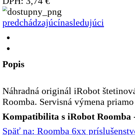
DPH:
3,74 €
predchádzajúcí
nasledujúci
Popis
Náhradná originál iRobot štetinov
Roomba. Servisná výmena priamo 
Kompatibilita s iRobot Roomba -
Späť na: Roomba 6xx príslušenstv