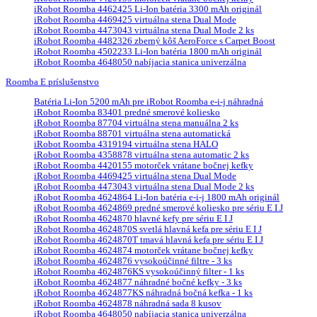
iRobot Roomba 4462425 Li-Ion batéria 3300 mAh originál
iRobot Roomba 4469425 virtuálna stena Dual Mode
iRobot Roomba 4473043 virtuálna stena Dual Mode 2 ks
iRobot Roomba 4482326 zberný kôš AeroForce s Carpet Boost
iRobot Roomba 4502233 Li-Ion batéria 1800 mAh originál
iRobot Roomba 4648050 nabíjacia stanica univerzálna
Roomba E príslušenstvo
Batéria Li-Ion 5200 mAh pre iRobot Roomba e-i-j náhradná
iRobot Roomba 83401 predné smerové koliesko
iRobot Roomba 87704 virtuálna stena manuálna 2 ks
iRobot Roomba 88701 virtuálna stena automatická
iRobot Roomba 4319194 virtuálna stena HALO
iRobot Roomba 4358878 virtuálna stena automatic 2 ks
iRobot Roomba 4420155 motorček vrátane bočnej kefky
iRobot Roomba 4469425 virtuálna stena Dual Mode
iRobot Roomba 4473043 virtuálna stena Dual Mode 2 ks
iRobot Roomba 4624864 Li-Ion batéria e-i-j 1800 mAh originál
iRobot Roomba 4624869 predné smerové koliesko pre sériu E I J
iRobot Roomba 4624870 hlavné kefy pre sériu E I J
iRobot Roomba 4624870S svetlá hlavná kefa pre sériu E I J
iRobot Roomba 4624870T tmavá hlavná kefa pre sériu E I J
iRobot Roomba 4624874 motorček vrátane bočnej kefky
iRobot Roomba 4624876 vysokoúčinné filtre - 3 ks
iRobot Roomba 4624876KS vysokoúčinný filter - 1 ks
iRobot Roomba 4624877 náhradné bočné kefky - 3 ks
iRobot Roomba 4624877KS náhradná bočná kefka - 1 ks
iRobot Roomba 4624878 náhradná sada 8 kusov
iRobot Roomba 4648050 nabíjacia stanica univerzálna