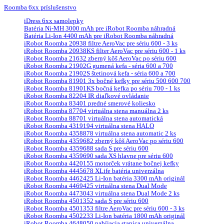
Roomba 6xx príslušenstvo
iDress 6xx samolepky
Batéria Ni-MH 3000 mAh pre iRobot Roomba náhradná
Batéria Li-Ion 4400 mAh pre iRobot Roomba náhradná
iRobot Roomba 20938 filtre AeroVac pre sériu 600 - 3 ks
iRobot Roomba 20938KS filter AeroVac pre sériu 600 - 1 ks
iRobot Roomba 21632 zberný kôš AeroVac po sériu 600
iRobot Roomba 21902G gumená kefa - séria 600 a 700
iRobot Roomba 21902S štetinová kefa - séria 600 a 700
iRobot Roomba 81901 3x bočné kefky pre sériu 500 600 700
iRobot Roomba 81901KS bočná kefka po sériu 700 - 1 ks
iRobot Roomba 82204 IR diaľkové ovládanie
iRobot Roomba 83401 predné smerové koliesko
iRobot Roomba 87704 virtuálna stena manuálna 2 ks
iRobot Roomba 88701 virtuálna stena automatická
iRobot Roomba 4319194 virtuálna stena HALO
iRobot Roomba 4358878 virtuálna stena automatic 2 ks
iRobot Roomba 4359682 zberný kôš AeroVac po sériu 600
iRobot Roomba 4359688 sada S pre sériu 600
iRobot Roomba 4359690 sada XS hlavne pre sériu 600
iRobot Roomba 4420155 motorček vrátane bočnej kefky
iRobot Roomba 4445678 XLife batéria univerzálna
iRobot Roomba 4462425 Li-Ion batéria 3300 mAh originál
iRobot Roomba 4469425 virtuálna stena Dual Mode
iRobot Roomba 4473043 virtuálna stena Dual Mode 2 ks
iRobot Roomba 4501352 sada S pre sériu 600
iRobot Roomba 4501353 filtre AeroVac pre sériu 600 - 3 ks
iRobot Roomba 4502233 Li-Ion batéria 1800 mAh originál
iRobot Roomba 4648050 nabíjacia stanica univerzálna