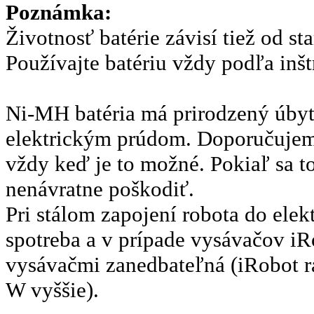
Poznámka:
Životnosť batérie závisí tiež od s
Používajte batériu vždy podľa inš
Ni-MH batéria má prirodzený úbyto
elektrickým prúdom. Doporučujeme 
vždy keď je to možné. Pokiaľ sa to
nenávratne poškodiť.
Pri stálom zapojení robota do elekt
spotreba a v prípade vysávačov i
vysávačmi zanedbateľná (iRobot r
W vyššie).