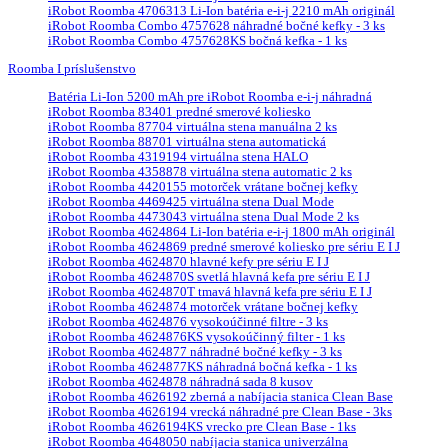
iRobot Roomba 4706313 Li-Ion batéria e-i-j 2210 mAh originál
iRobot Roomba Combo 4757628 náhradné bočné kefky - 3 ks
iRobot Roomba Combo 4757628KS bočná kefka - 1 ks
Roomba I príslušenstvo
Batéria Li-Ion 5200 mAh pre iRobot Roomba e-i-j náhradná
iRobot Roomba 83401 predné smerové koliesko
iRobot Roomba 87704 virtuálna stena manuálna 2 ks
iRobot Roomba 88701 virtuálna stena automatická
iRobot Roomba 4319194 virtuálna stena HALO
iRobot Roomba 4358878 virtuálna stena automatic 2 ks
iRobot Roomba 4420155 motorček vrátane bočnej kefky
iRobot Roomba 4469425 virtuálna stena Dual Mode
iRobot Roomba 4473043 virtuálna stena Dual Mode 2 ks
iRobot Roomba 4624864 Li-Ion batéria e-i-j 1800 mAh originál
iRobot Roomba 4624869 predné smerové koliesko pre sériu E I J
iRobot Roomba 4624870 hlavné kefy pre sériu E I J
iRobot Roomba 4624870S svetlá hlavná kefa pre sériu E I J
iRobot Roomba 4624870T tmavá hlavná kefa pre sériu E I J
iRobot Roomba 4624874 motorček vrátane bočnej kefky
iRobot Roomba 4624876 vysokoúčinné filtre - 3 ks
iRobot Roomba 4624876KS vysokoúčinný filter - 1 ks
iRobot Roomba 4624877 náhradné bočné kefky - 3 ks
iRobot Roomba 4624877KS náhradná bočná kefka - 1 ks
iRobot Roomba 4624878 náhradná sada 8 kusov
iRobot Roomba 4626192 zberná a nabíjacia stanica Clean Base
iRobot Roomba 4626194 vrecká náhradné pre Clean Base - 3ks
iRobot Roomba 4626194KS vrecko pre Clean Base - 1ks
iRobot Roomba 4648050 nabíjacia stanica univerzálna