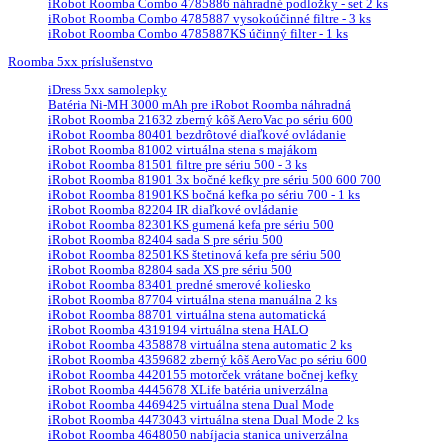
iRobot Roomba Combo 4785886 náhradné podložky - set 2 ks
iRobot Roomba Combo 4785887 vysokoúčinné filtre - 3 ks
iRobot Roomba Combo 4785887KS účinný filter - 1 ks
Roomba 5xx príslušenstvo
iDress 5xx samolepky
Batéria Ni-MH 3000 mAh pre iRobot Roomba náhradná
iRobot Roomba 21632 zberný kôš AeroVac po sériu 600
iRobot Roomba 80401 bezdrôtové diaľkové ovládanie
iRobot Roomba 81002 virtuálna stena s majákom
iRobot Roomba 81501 filtre pre sériu 500 - 3 ks
iRobot Roomba 81901 3x bočné kefky pre sériu 500 600 700
iRobot Roomba 81901KS bočná kefka po sériu 700 - 1 ks
iRobot Roomba 82204 IR diaľkové ovládanie
iRobot Roomba 82301KS gumená kefa pre sériu 500
iRobot Roomba 82404 sada S pre sériu 500
iRobot Roomba 82501KS štetinová kefa pre sériu 500
iRobot Roomba 82804 sada XS pre sériu 500
iRobot Roomba 83401 predné smerové koliesko
iRobot Roomba 87704 virtuálna stena manuálna 2 ks
iRobot Roomba 88701 virtuálna stena automatická
iRobot Roomba 4319194 virtuálna stena HALO
iRobot Roomba 4358878 virtuálna stena automatic 2 ks
iRobot Roomba 4359682 zberný kôš AeroVac po sériu 600
iRobot Roomba 4420155 motorček vrátane bočnej kefky
iRobot Roomba 4445678 XLife batéria univerzálna
iRobot Roomba 4469425 virtuálna stena Dual Mode
iRobot Roomba 4473043 virtuálna stena Dual Mode 2 ks
iRobot Roomba 4648050 nabíjacia stanica univerzálna