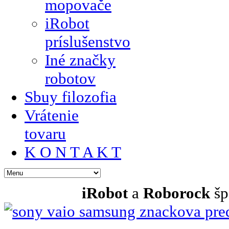
mopovače
iRobot
príslušenstvo
Iné značky
robotov
Sbuy filozofia
Vrátenie
tovaru
K O N T A K T
iRobot
a
Roborock
šp