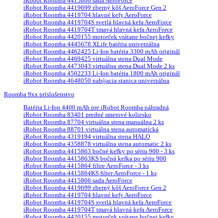
iRobot Roomba 4415866 sada AeroForce
iRobot Roomba 4419699 zberný kôš AeroForce Gen 2
iRobot Roomba 4419704 hlavné kefy AeroForce
iRobot Roomba 4419704S svetlá hlavná kefa AeroForce
iRobot Roomba 4419704T tmavá hlavná kefa AeroForce
iRobot Roomba 4420155 motorček vrátane bočnej kefky
iRobot Roomba 4445678 XLife batéria univerzálna
iRobot Roomba 4462425 Li-Ion batéria 3300 mAh originál
iRobot Roomba 4469425 virtuálna stena Dual Mode
iRobot Roomba 4473043 virtuálna stena Dual Mode 2 ks
iRobot Roomba 4502233 Li-Ion batéria 1800 mAh originál
iRobot Roomba 4648050 nabíjacia stanica univerzálna
Roomba 9xx príslušenstvo
Batéria Li-Ion 4400 mAh pre iRobot Roomba náhradná
iRobot Roomba 83401 predné smerové koliesko
iRobot Roomba 87704 virtuálna stena manuálna 2 ks
iRobot Roomba 88701 virtuálna stena automatická
iRobot Roomba 4319194 virtuálna stena HALO
iRobot Roomba 4358878 virtuálna stena automatic 2 ks
iRobot Roomba 4415863 bočné kefky po sériu 900 - 3 ks
iRobot Roomba 4415863KS bočná kefka po sériu 900
iRobot Roomba 4415864 filtre AeroForce - 3 ks
iRobot Roomba 4415864KS filter AeroForce - 1 ks
iRobot Roomba 4415866 sada AeroForce
iRobot Roomba 4419699 zberný kôš AeroForce Gen 2
iRobot Roomba 4419704 hlavné kefy AeroForce
iRobot Roomba 4419704S svetlá hlavná kefa AeroForce
iRobot Roomba 4419704T tmavá hlavná kefa AeroForce
iRobot Roomba 4420155 motorček vrátane bočnej kefky