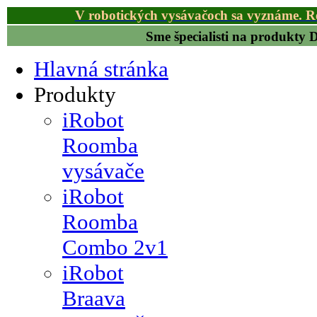
V robotických vysávačoch sa vyznáme. R
Sme špecialisti na produkty
Hlavná stránka
Produkty
iRobot
Roomba
vysávače
iRobot
Roomba
Combo 2v1
iRobot
Braava