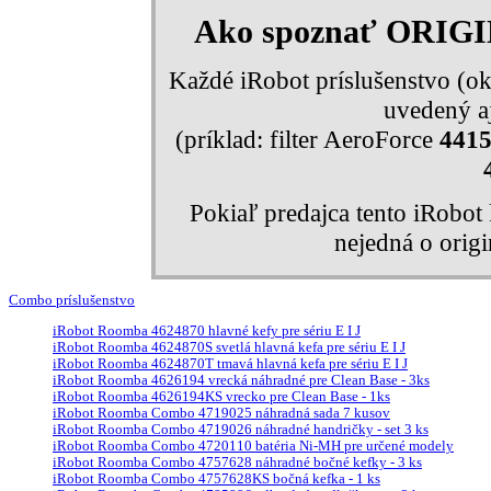
Ako spoznať ORIG
Každé iRobot príslušenstvo (ok
uvedený aj
(príklad: filter AeroForce
441
Pokiaľ predajca tento iRobo
nejedná o orig
Combo príslušenstvo
iRobot Roomba 4624870 hlavné kefy pre sériu E I J
iRobot Roomba 4624870S svetlá hlavná kefa pre sériu E I J
iRobot Roomba 4624870T tmavá hlavná kefa pre sériu E I J
iRobot Roomba 4626194 vrecká náhradné pre Clean Base - 3ks
iRobot Roomba 4626194KS vrecko pre Clean Base - 1ks
iRobot Roomba Combo 4719025 náhradná sada 7 kusov
iRobot Roomba Combo 4719026 náhradné handričky - set 3 ks
iRobot Roomba Combo 4720110 batéria Ni-MH pre určené modely
iRobot Roomba Combo 4757628 náhradné bočné kefky - 3 ks
iRobot Roomba Combo 4757628KS bočná kefka - 1 ks