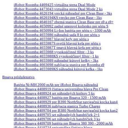
iRobot Roomba 4469425 virtuálna stena Dual Mode
iRobot Roomba 4473043 virtuálna stena Dual Mode 2 ks
iRobot Roomba 4626194 vrecká náhradné pre Clean Base - 3ks
iRobot Roomba 4626194KS vrecko pre Clean Base - 1ks
iRobot Roomba 4646167 zberná stanica Clean Base pre s9 a s9+
iRobot Roomba 4650992 zadné smerové koliesko pre sériu S
iRobot Roomba 4650994 Li-Ion batéria pre sériu s - 3300 mAh
iRobot Roomba 4655986 náhradná sada 8 ks pre sériu s
iRobot Roomba 4655987 hlavné kefy pre sériu s
iRobot Roomba 4655987S svetlá hlavná kefa pre sériu s
iRobot Roomba 4655987T tmavá hlavná kefa pre sériu s
iRobot Roomba 4655988 vysokoúčinné filtre - 3 ks
iRobot Roomba 4655988KS vysokoúčinný filter - 1 ks
iRobot Roomba 4655989 náhradné kútové kefky - 3ks
iRobot Roomba 4663698 nabíjacia stanica pre Roomba s9
iRobot Roomba 4655989KS náhradná kútová kefka - 1ks
Braava príslušenstvo
Batéria Ni-MH 2000 mAh pre iRobot Braava náhradná
iRobot Braava 4408919 čistiaca univerzálna hlava Pro Clean
iRobot Braava 4408924 set náhradných knôtov 5 ks
iRobot Braava 4408927 batéria pre Braava 320 - 1500 mAh
iRobot Braava 4408929 pre B390 NorthStar navigačná kocka kan4
iRobot Braava 4408936 nabíjacia stanica Turbo Charge
iRobot Braava 4409704 pre B380 NorthStar navigačná kocka kan2
iRobot Braava 4409705 set náhradných handričiek 2+1
iRobot Braava 4409706 set náhradných handričiek 3 ks
iRobot Braava 4409709 batéria pre Braava 380 390 - 2000 mAh
iRobot Braava 4410724 univerzálna čistiaca hlava