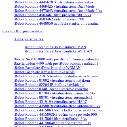
iRobot Roomba 4445678 XLife batéria univerzálna
iRobot Roomba 4469425 virtuálna stena Dual Mode
iRobot Roomba 4473043 virtuálna stena Dual Mode 2 ks
iRobot Roomba 4503461 filtre pre sériu 700 - 6 ks
iRobot Roomba 4503462 sada S pre sériu 700
iRobot Roomba 4648050 nabíjacia stanica univerzálna
Roomba 8xx príslušenstvo
iDress pre sériu 8xx
iRobot Faceplate iDress Kimlička MAN
iRobot Faceplate iDress Kimlička WOMAN
Batéria Ni-MH 3000 mAh pre iRobot Roomba náhradná
Batéria Li-Ion 4400 mAh pre iRobot Roomba náhradná
iRobot Faceplate iDress Kimlička WOMAN
iRobot Faceplate iDress Kimlička MAN
iRobot Roomba 21915 bezdrôtové diaľkové ovládanie
iRobot Roomba 81002 virtuálna stena s majákom
iRobot Roomba 82204 IR diaľkové ovládanie
iRobot Roomba 83401 predné smerové koliesko
iRobot Roomba 87704 virtuálna stena manuálna 2 ks
iRobot Roomba 88701 virtuálna stena automatická
iRobot Roomba 4319194 virtuálna stena HALO
iRobot Roomba 4358878 virtuálna stena automatic 2 ks
iRobot Roomba 4415863 bočné kefky po sériu 900 - 3 ks
iRobot Roomba 4415863KS bočná kefka po sériu 900
iRobot Roomba 4415864 filtre AeroForce - 3 ks
iRobot Roomba 4415864KS filter AeroForce - 1 ks