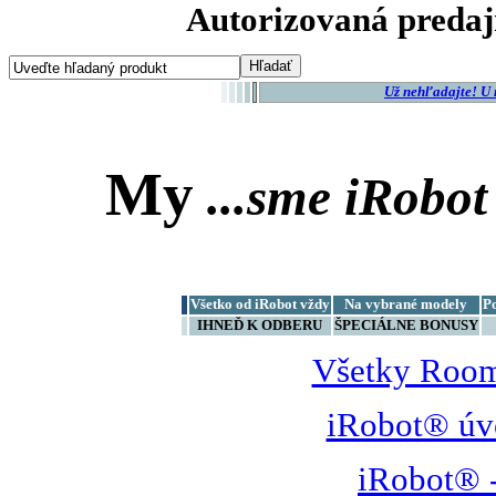
Autorizovaná predaj
Už nehľadajte! U
My
...sme
iRobot
Všetko od iRobot vždy
Na vybrané modely
P
IHNEĎ K ODBERU
ŠPECIÁLNE BONUSY
Všetky Room
iRobot® úv
iRobot® -