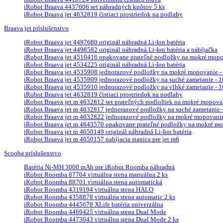
iRobot Braava 4437606 set náhradných knôtov 5 ks
iRobot Braava jet 4632819 čistiaci prostriedok na podlahy
Braava jet príslušenstvo
iRobot Braava jet 4497680 originál náhradná Li-Ion batéria
iRobot Braava jet 4498582 originál náhradná Li-Ion batéria a nabíjačka
iRobot Braava jet 4510416 opakovane prateľné podložky na mokré mopova
iRobot Braava jet 4534225 originál náhradná Li-Ion batéria
iRobot Braava jet 4535908 jednorazové podložky na mokré mopovanie - 
iRobot Braava jet 4535909 jednorazové podložky na suché zametanie - 10
iRobot Braava jet 4535910 jednorazové podložky na vlhké zametanie - 10
iRobot Braava jet 4632819 čistiaci prostriedok na podlahy
iRobot Braava jet m 4632812 set prateľných podložiek na mokré mopova
iRobot Braava jet m 4632817 jednorazové podložky na suché zametanie - 
iRobot Braava jet m 4632822 jednorazové podložky na mokré mopovanie 
iRobot Braava jet m 4643570 opakovane prateľné podložky na mokré mop
iRobot Braava jet m 4650149 originál náhradná Li-Ion batéria
iRobot Braava jet m 4650157 nabíjacia stanica pre jet m6
Scooba príslušenstvo
Batéria Ni-MH 3000 mAh pre iRobot Roomba náhradná
iRobot Roomba 87704 virtuálna stena manuálna 2 ks
iRobot Roomba 88701 virtuálna stena automatická
iRobot Roomba 4319194 virtuálna stena HALO
iRobot Roomba 4358878 virtuálna stena automatic 2 ks
iRobot Roomba 4445678 XLife batéria univerzálna
iRobot Roomba 4469425 virtuálna stena Dual Mode
iRobot Roomba 4473043 virtuálna stena Dual Mode 2 ks