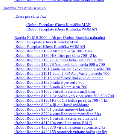
Roomba 7xx príslušenstvo
iDress pre sériu 7xx
iRobot Faceplate iDress Kimlička MAN
iRobot Faceplate iDress Kimlička WOMAN
Batéria Ni-MH 3000 mAh pre iRobot Roomba náhradná
iRobot Faceplate iDress Kimlička MAN
iRobot Faceplate iDress Kimlička WOMAN
iRobot Roomba 21899 filtre pre sériu 700 - 6 ks
iRobot Roomba 21899KS filtre pre sériu 700 - 2 ks
iRobot Roomba 21902G gumená kefa - séria 600 a 700
iRobot Roomba 21902S štetinová kefa - séria 600 a 700
iRobot Roomba 21910 sada pre majákové modely série 700
iRobot Roomba 21911 zberný kôš AeroVac 2 pre sériu 700
iRobot Roomba 21915 bezdrôtové diaľkové ovládanie
iRobot Roomba 21936 sada S pre sériu 700
iRobot Roomba 21986 sada XS pre sériu 700
iRobot Roomba 81002 virtuálna stena s majákom
iRobot Roomba 81901 3x bočné kefky pre sériu 500 600 700
iRobot Roomba 81901KS bočná kefka po sériu 700 - 1 ks
iRobot Roomba 82204 IR diaľkové ovládanie
iRobot Roomba 83401 predné smerové koliesko
iRobot Roomba 87704 virtuálna stena manuálna 2 ks
iRobot Roomba 88701 virtuálna stena automatická
iRobot Roomba 4319194 virtuálna stena HALO
iRobot Roomba 4358878 virtuálna stena automatic 2 ks
iRobot Roomba 4420155 motorček vrátane bočnej kefky