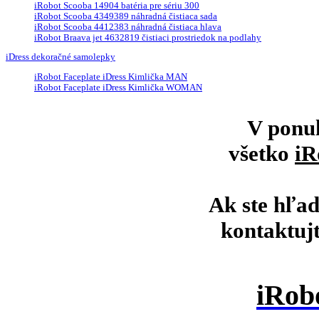
iRobot Scooba 14904 batéria pre sériu 300
iRobot Scooba 4349389 náhradná čistiaca sada
iRobot Scooba 4412383 náhradná čistiaca hlava
iRobot Braava jet 4632819 čistiaci prostriedok na podlahy
iDress dekoračné samolepky
iRobot Faceplate iDress Kimlička MAN
iRobot Faceplate iDress Kimlička WOMAN
V ponu
všetko
iR
Ak ste hľad
kontaktuj
iRob