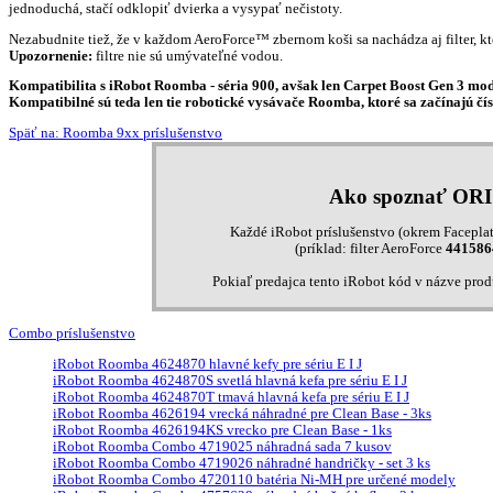
jednoduchá, stačí odklopiť dvierka a vysypať nečistoty.
Nezabudnite tiež, že v každom AeroForce™ zbernom koši sa nachádza aj filter, kt
Upozornenie:
filtre nie sú umývateľné vodou.
Kompatibilita s iRobot Roomba - séria 900, avšak
len
Carpet Boost Gen 3 mode
Kompatibilné sú teda len tie robotické vysávače Roomba, ktoré sa začínajú čís
Späť na: Roomba 9xx príslušenstvo
Ako spoznať OR
Každé iRobot príslušenstvo (okrem Faceplat
(príklad: filter AeroForce
441586
Pokiaľ predajca tento iRobot kód v názve pro
Combo príslušenstvo
iRobot Roomba 4624870 hlavné kefy pre sériu E I J
iRobot Roomba 4624870S svetlá hlavná kefa pre sériu E I J
iRobot Roomba 4624870T tmavá hlavná kefa pre sériu E I J
iRobot Roomba 4626194 vrecká náhradné pre Clean Base - 3ks
iRobot Roomba 4626194KS vrecko pre Clean Base - 1ks
iRobot Roomba Combo 4719025 náhradná sada 7 kusov
iRobot Roomba Combo 4719026 náhradné handričky - set 3 ks
iRobot Roomba Combo 4720110 batéria Ni-MH pre určené modely