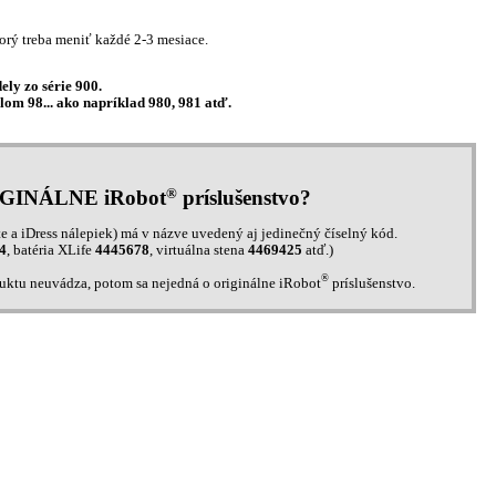
orý treba meniť každé 2-3 mesiace.
ly zo série 900.
lom 98... ako napríklad 980, 981 atď.
®
IGINÁLNE iRobot
príslušenstvo?
e a iDress nálepiek) má v názve uvedený aj jedinečný číselný kód.
4
, batéria XLife
4445678
, virtuálna stena
4469425
atď.)
®
duktu neuvádza, potom sa nejedná o originálne iRobot
príslušenstvo.