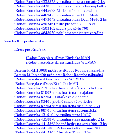
iRobot Roomba 4358878 virtuálna stena automatic 2 ks
iRobot Roomba 4420155 motorček vrátane bočnej kefky
iRobot Roomba 4445678 XLife batéria univerzálna
iRobot Roomba 4469425 virtuálna stena Dual Mode
iRobot Roomba 4473043 virtuálna stena Dual Mode 2 ks
iRobot Roomba 4503461 filtre pre sériu 700 - 6 ks
iRobot Roomba 4503462 sada S pre sériu 700
iRobot Roomba 4648050 nabíjacia stanica univerzálna
Roomba 8xx príslušenstvo
iDress pre sériu 8xx
iRobot Faceplate iDress Kimlička MAN
iRobot Faceplate iDress Kimlička WOMAN
Batéria Ni-MH 3000 mAh pre iRobot Roomba náhradná
Batéria Li-Ion 4400 mAh pre iRobot Roomba náhradná
iRobot Faceplate iDress Kimlička WOMAN
iRobot Faceplate iDress Kimlička MAN
iRobot Roomba 21915 bezdrôtové diaľkové ovládanie
iRobot Roomba 81002 virtuálna stena s majákom
iRobot Roomba 82204 IR diaľkové ovládanie
iRobot Roomba 83401 predné smerové koliesko
iRobot Roomba 87704 virtuálna stena manuálna 2 ks
iRobot Roomba 88701 virtuálna stena automatická
iRobot Roomba 4319194 virtuálna stena HALO
iRobot Roomba 4358878 virtuálna stena automatic 2 ks
iRobot Roomba 4415863 bočné kefky po sériu 900 - 3 ks
iRobot Roomba 4415863KS bočná kefka po sériu 900
iRobot Roomba 4415864 filtre AeroForce - 3 ks