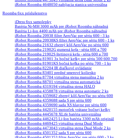
iRobot Roomba 4473043 virtuálna stena Dual Mode 2 ks
iRobot Roomba 4648050 nabíjacia stanica univerzálna
Roomba 6xx príslušenstvo
iDress 6xx samolepky
Batéria Ni-MH 3000 mAh pre iRobot Roomba náhradná
Batéria Li-Ion 4400 mAh pre iRobot Roomba náhradná
iRobot Roomba 20938 filtre AeroVac pre sériu 600 - 3 ks
iRobot Roomba 20938KS filter AeroVac pre sériu 600 - 1 ks
iRobot Roomba 21632 zberný kôš AeroVac po sériu 600
iRobot Roomba 21902G gumená kefa - séria 600 a 700
iRobot Roomba 21902S štetinová kefa - séria 600 a 700
iRobot Roomba 81901 3x bočné kefky pre sériu 500 600 700
iRobot Roomba 81901KS bočná kefka po sériu 700 - 1 ks
iRobot Roomba 82204 IR diaľkové ovládanie
iRobot Roomba 83401 predné smerové koliesko
iRobot Roomba 87704 virtuálna stena manuálna 2 ks
iRobot Roomba 88701 virtuálna stena automatická
iRobot Roomba 4319194 virtuálna stena HALO
iRobot Roomba 4358878 virtuálna stena automatic 2 ks
iRobot Roomba 4359682 zberný kôš AeroVac po sériu 600
iRobot Roomba 4359688 sada S pre sériu 600
iRobot Roomba 4359690 sada XS hlavne pre sériu 600
iRobot Roomba 4420155 motorček vrátane bočnej kefky
iRobot Roomba 4445678 XLife batéria univerzálna
iRobot Roomba 4462425 Li-Ion batéria 3300 mAh originál
iRobot Roomba 4469425 virtuálna stena Dual Mode
iRobot Roomba 4473043 virtuálna stena Dual Mode 2 ks
iRobot Roomba 4501352 sada S pre sériu 600
iRobot Roomba 4501353 filtre AeroVac pre sériu 600 - 3 ks