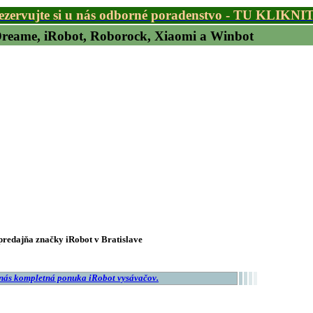
ezervujte si u nás odborné poradenstvo - TU KLIKNI
 Dreame, iRobot, Roborock, Xiaomi a Winbot
redajňa značky iRobot v Bratislave
 nás kompletná ponuka iRobot vysávačov.