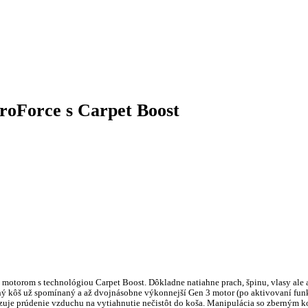
roForce s Carpet Boost
otorom s technológiou Carpet Boost. Dôkladne natiahne prach, špinu, vlasy ale aj
ý kôš už spomínaný a až dvojnásobne výkonnejší Gen 3 motor (po aktivovaní funk
izuje prúdenie vzduchu na vytiahnutie nečistôt do koša. Manipulácia so zberným