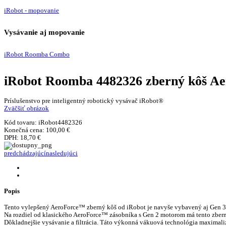
iRobot - mopovanie
Vysávanie aj mopovanie
iRobot Roomba Combo
iRobot Roomba 4482326 zberný kôš Ae
Príslušenstvo pre inteligentný robotický vysávač iRobot®
Zväčšiť obrázok
Kód tovaru:
iRobot4482326
Konečná cena:
100,00 €
DPH:
18,70 €
predchádzajúcí
nasledujúci
Popis
Tento vylepšený AeroForce™ zberný kôš od iRobot je navyše vybavený aj Gen 3 m
Na rozdiel od klasického AeroForce™ zásobníka s Gen 2 motorom má tento zbern
Dôkladnejšie vysávanie a filtrácia. Táto výkonná vákuová technológia maximal