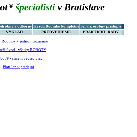
ot
špecialisti
v Bratislave
®
odrobný a odborný
Každú Roombu kompletne
Servis, osobný prístup a
VÝKLAD
PREDVEDIEME
PRAKTICKÉ RADY
y Roomby v jednom zozname
ot® úvod - všetky ROBOTY
bot® - chcem vedieť viac
Platí len v predajni