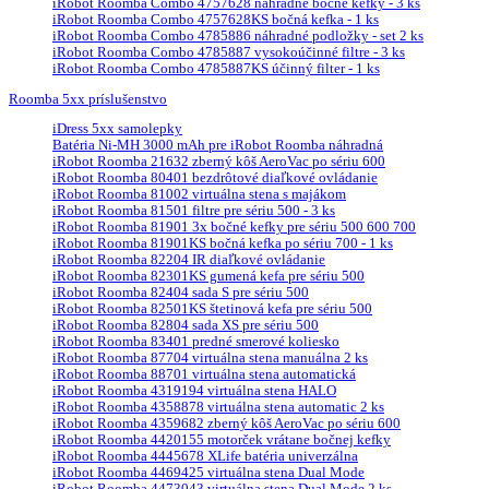
iRobot Roomba Combo 4757628 náhradné bočné kefky - 3 ks
iRobot Roomba Combo 4757628KS bočná kefka - 1 ks
iRobot Roomba Combo 4785886 náhradné podložky - set 2 ks
iRobot Roomba Combo 4785887 vysokoúčinné filtre - 3 ks
iRobot Roomba Combo 4785887KS účinný filter - 1 ks
Roomba 5xx príslušenstvo
iDress 5xx samolepky
Batéria Ni-MH 3000 mAh pre iRobot Roomba náhradná
iRobot Roomba 21632 zberný kôš AeroVac po sériu 600
iRobot Roomba 80401 bezdrôtové diaľkové ovládanie
iRobot Roomba 81002 virtuálna stena s majákom
iRobot Roomba 81501 filtre pre sériu 500 - 3 ks
iRobot Roomba 81901 3x bočné kefky pre sériu 500 600 700
iRobot Roomba 81901KS bočná kefka po sériu 700 - 1 ks
iRobot Roomba 82204 IR diaľkové ovládanie
iRobot Roomba 82301KS gumená kefa pre sériu 500
iRobot Roomba 82404 sada S pre sériu 500
iRobot Roomba 82501KS štetinová kefa pre sériu 500
iRobot Roomba 82804 sada XS pre sériu 500
iRobot Roomba 83401 predné smerové koliesko
iRobot Roomba 87704 virtuálna stena manuálna 2 ks
iRobot Roomba 88701 virtuálna stena automatická
iRobot Roomba 4319194 virtuálna stena HALO
iRobot Roomba 4358878 virtuálna stena automatic 2 ks
iRobot Roomba 4359682 zberný kôš AeroVac po sériu 600
iRobot Roomba 4420155 motorček vrátane bočnej kefky
iRobot Roomba 4445678 XLife batéria univerzálna
iRobot Roomba 4469425 virtuálna stena Dual Mode