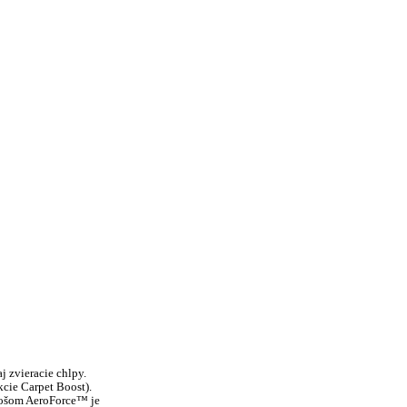
 zvieracie chlpy.
cie Carpet Boost).
 košom AeroForce™ je