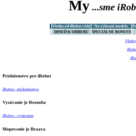
My
...sme
iRob
Všetko od iRobot vždy
Na vybrané modely
P
IHNEĎ K ODBERU
ŠPECIÁLNE BONUSY
Všetk
iRob
iRo
Príslušenstvo pre iRobot
iRobot - príslušenstvo
Vysávanie je Roomba
iRobot - vysávanie
Mopovanie je Braava