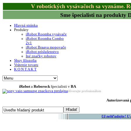
V robotických vysávačoch sa vyznáme. R
Sme špecialisti na produkty
Hlavná stránka
Produkty
iRobot Roomba vysávače
iRobot Roomba Combo
2v1
iRobot Braava mopovače
iRobot príslušenstvo
Iné značky robotov
Sbuy filozofia
Vrátenie tovaru
K O N T A K T
iRobot
a
Roborock
špecialisti v
BA
dôverujte profesionálom
Autorizovaná p
Už nehľadajte! U