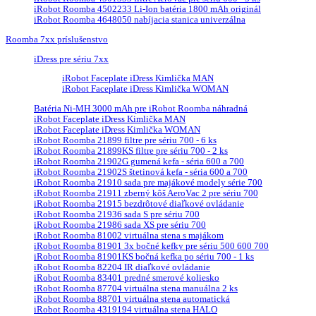
iRobot Roomba 4502233 Li-Ion batéria 1800 mAh originál
iRobot Roomba 4648050 nabíjacia stanica univerzálna
Roomba 7xx príslušenstvo
iDress pre sériu 7xx
iRobot Faceplate iDress Kimlička MAN
iRobot Faceplate iDress Kimlička WOMAN
Batéria Ni-MH 3000 mAh pre iRobot Roomba náhradná
iRobot Faceplate iDress Kimlička MAN
iRobot Faceplate iDress Kimlička WOMAN
iRobot Roomba 21899 filtre pre sériu 700 - 6 ks
iRobot Roomba 21899KS filtre pre sériu 700 - 2 ks
iRobot Roomba 21902G gumená kefa - séria 600 a 700
iRobot Roomba 21902S štetinová kefa - séria 600 a 700
iRobot Roomba 21910 sada pre majákové modely série 700
iRobot Roomba 21911 zberný kôš AeroVac 2 pre sériu 700
iRobot Roomba 21915 bezdrôtové diaľkové ovládanie
iRobot Roomba 21936 sada S pre sériu 700
iRobot Roomba 21986 sada XS pre sériu 700
iRobot Roomba 81002 virtuálna stena s majákom
iRobot Roomba 81901 3x bočné kefky pre sériu 500 600 700
iRobot Roomba 81901KS bočná kefka po sériu 700 - 1 ks
iRobot Roomba 82204 IR diaľkové ovládanie
iRobot Roomba 83401 predné smerové koliesko
iRobot Roomba 87704 virtuálna stena manuálna 2 ks
iRobot Roomba 88701 virtuálna stena automatická
iRobot Roomba 4319194 virtuálna stena HALO