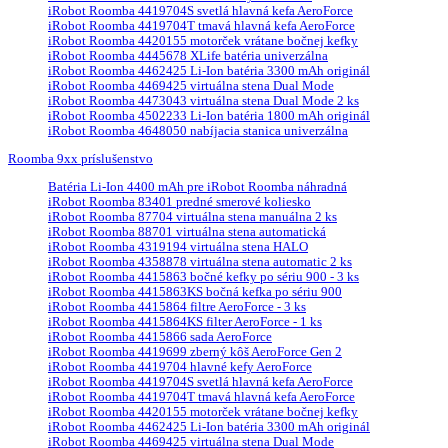
iRobot Roomba 4419704S svetlá hlavná kefa AeroForce
iRobot Roomba 4419704T tmavá hlavná kefa AeroForce
iRobot Roomba 4420155 motorček vrátane bočnej kefky
iRobot Roomba 4445678 XLife batéria univerzálna
iRobot Roomba 4462425 Li-Ion batéria 3300 mAh originál
iRobot Roomba 4469425 virtuálna stena Dual Mode
iRobot Roomba 4473043 virtuálna stena Dual Mode 2 ks
iRobot Roomba 4502233 Li-Ion batéria 1800 mAh originál
iRobot Roomba 4648050 nabíjacia stanica univerzálna
Roomba 9xx príslušenstvo
Batéria Li-Ion 4400 mAh pre iRobot Roomba náhradná
iRobot Roomba 83401 predné smerové koliesko
iRobot Roomba 87704 virtuálna stena manuálna 2 ks
iRobot Roomba 88701 virtuálna stena automatická
iRobot Roomba 4319194 virtuálna stena HALO
iRobot Roomba 4358878 virtuálna stena automatic 2 ks
iRobot Roomba 4415863 bočné kefky po sériu 900 - 3 ks
iRobot Roomba 4415863KS bočná kefka po sériu 900
iRobot Roomba 4415864 filtre AeroForce - 3 ks
iRobot Roomba 4415864KS filter AeroForce - 1 ks
iRobot Roomba 4415866 sada AeroForce
iRobot Roomba 4419699 zberný kôš AeroForce Gen 2
iRobot Roomba 4419704 hlavné kefy AeroForce
iRobot Roomba 4419704S svetlá hlavná kefa AeroForce
iRobot Roomba 4419704T tmavá hlavná kefa AeroForce
iRobot Roomba 4420155 motorček vrátane bočnej kefky
iRobot Roomba 4462425 Li-Ion batéria 3300 mAh originál
iRobot Roomba 4469425 virtuálna stena Dual Mode