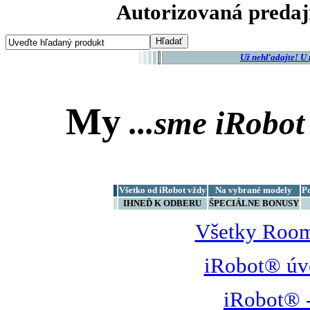
Autorizovaná predaj
Už nehľadajte! U
My
...sme
iRobot
Všetko od iRobot vždy
Na vybrané modely
P
IHNEĎ K ODBERU
ŠPECIÁLNE BONUSY
Všetky Room
iRobot® úv
iRobot® -