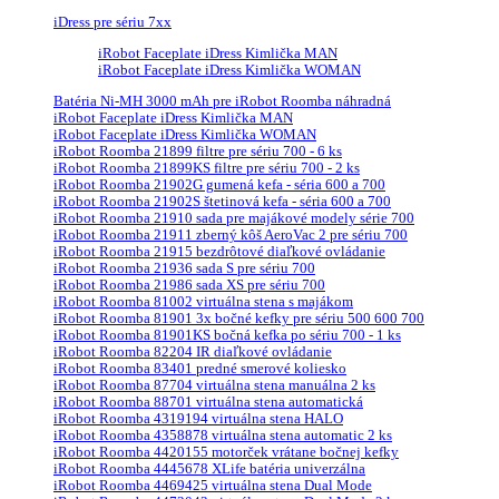
iDress pre sériu 7xx
iRobot Faceplate iDress Kimlička MAN
iRobot Faceplate iDress Kimlička WOMAN
Batéria Ni-MH 3000 mAh pre iRobot Roomba náhradná
iRobot Faceplate iDress Kimlička MAN
iRobot Faceplate iDress Kimlička WOMAN
iRobot Roomba 21899 filtre pre sériu 700 - 6 ks
iRobot Roomba 21899KS filtre pre sériu 700 - 2 ks
iRobot Roomba 21902G gumená kefa - séria 600 a 700
iRobot Roomba 21902S štetinová kefa - séria 600 a 700
iRobot Roomba 21910 sada pre majákové modely série 700
iRobot Roomba 21911 zberný kôš AeroVac 2 pre sériu 700
iRobot Roomba 21915 bezdrôtové diaľkové ovládanie
iRobot Roomba 21936 sada S pre sériu 700
iRobot Roomba 21986 sada XS pre sériu 700
iRobot Roomba 81002 virtuálna stena s majákom
iRobot Roomba 81901 3x bočné kefky pre sériu 500 600 700
iRobot Roomba 81901KS bočná kefka po sériu 700 - 1 ks
iRobot Roomba 82204 IR diaľkové ovládanie
iRobot Roomba 83401 predné smerové koliesko
iRobot Roomba 87704 virtuálna stena manuálna 2 ks
iRobot Roomba 88701 virtuálna stena automatická
iRobot Roomba 4319194 virtuálna stena HALO
iRobot Roomba 4358878 virtuálna stena automatic 2 ks
iRobot Roomba 4420155 motorček vrátane bočnej kefky
iRobot Roomba 4445678 XLife batéria univerzálna
iRobot Roomba 4469425 virtuálna stena Dual Mode