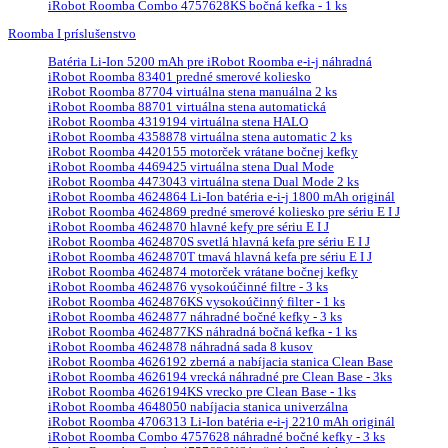
iRobot Roomba Combo 4757628KS bočná kefka - 1 ks
Roomba I príslušenstvo
Batéria Li-Ion 5200 mAh pre iRobot Roomba e-i-j náhradná
iRobot Roomba 83401 predné smerové koliesko
iRobot Roomba 87704 virtuálna stena manuálna 2 ks
iRobot Roomba 88701 virtuálna stena automatická
iRobot Roomba 4319194 virtuálna stena HALO
iRobot Roomba 4358878 virtuálna stena automatic 2 ks
iRobot Roomba 4420155 motorček vrátane bočnej kefky
iRobot Roomba 4469425 virtuálna stena Dual Mode
iRobot Roomba 4473043 virtuálna stena Dual Mode 2 ks
iRobot Roomba 4624864 Li-Ion batéria e-i-j 1800 mAh originál
iRobot Roomba 4624869 predné smerové koliesko pre sériu E I J
iRobot Roomba 4624870 hlavné kefy pre sériu E I J
iRobot Roomba 4624870S svetlá hlavná kefa pre sériu E I J
iRobot Roomba 4624870T tmavá hlavná kefa pre sériu E I J
iRobot Roomba 4624874 motorček vrátane bočnej kefky
iRobot Roomba 4624876 vysokoúčinné filtre - 3 ks
iRobot Roomba 4624876KS vysokoúčinný filter - 1 ks
iRobot Roomba 4624877 náhradné bočné kefky - 3 ks
iRobot Roomba 4624877KS náhradná bočná kefka - 1 ks
iRobot Roomba 4624878 náhradná sada 8 kusov
iRobot Roomba 4626192 zberná a nabíjacia stanica Clean Base
iRobot Roomba 4626194 vrecká náhradné pre Clean Base - 3ks
iRobot Roomba 4626194KS vrecko pre Clean Base - 1ks
iRobot Roomba 4648050 nabíjacia stanica univerzálna
iRobot Roomba 4706313 Li-Ion batéria e-i-j 2210 mAh originál
iRobot Roomba Combo 4757628 náhradné bočné kefky - 3 ks