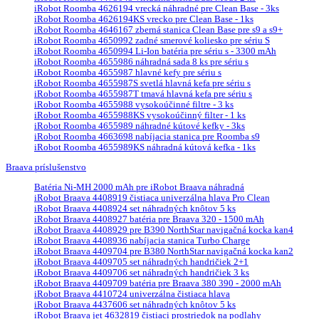
iRobot Roomba 4626194 vrecká náhradné pre Clean Base - 3ks
iRobot Roomba 4626194KS vrecko pre Clean Base - 1ks
iRobot Roomba 4646167 zberná stanica Clean Base pre s9 a s9+
iRobot Roomba 4650992 zadné smerové koliesko pre sériu S
iRobot Roomba 4650994 Li-Ion batéria pre sériu s - 3300 mAh
iRobot Roomba 4655986 náhradná sada 8 ks pre sériu s
iRobot Roomba 4655987 hlavné kefy pre sériu s
iRobot Roomba 4655987S svetlá hlavná kefa pre sériu s
iRobot Roomba 4655987T tmavá hlavná kefa pre sériu s
iRobot Roomba 4655988 vysokoúčinné filtre - 3 ks
iRobot Roomba 4655988KS vysokoúčinný filter - 1 ks
iRobot Roomba 4655989 náhradné kútové kefky - 3ks
iRobot Roomba 4663698 nabíjacia stanica pre Roomba s9
iRobot Roomba 4655989KS náhradná kútová kefka - 1ks
Braava príslušenstvo
Batéria Ni-MH 2000 mAh pre iRobot Braava náhradná
iRobot Braava 4408919 čistiaca univerzálna hlava Pro Clean
iRobot Braava 4408924 set náhradných knôtov 5 ks
iRobot Braava 4408927 batéria pre Braava 320 - 1500 mAh
iRobot Braava 4408929 pre B390 NorthStar navigačná kocka kan4
iRobot Braava 4408936 nabíjacia stanica Turbo Charge
iRobot Braava 4409704 pre B380 NorthStar navigačná kocka kan2
iRobot Braava 4409705 set náhradných handričiek 2+1
iRobot Braava 4409706 set náhradných handričiek 3 ks
iRobot Braava 4409709 batéria pre Braava 380 390 - 2000 mAh
iRobot Braava 4410724 univerzálna čistiaca hlava
iRobot Braava 4437606 set náhradných knôtov 5 ks
iRobot Braava jet 4632819 čistiaci prostriedok na podlahy