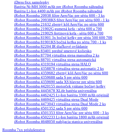
iDress 6xx samolepky
Batéria Ni-MH 3000 mAh pre iRobot Roomba náhradná
Batéria Li-Ion 4400 mAh pre iRobot Roomba náhradná
iRobot Roomba 20938 filtre AeroVac pre sériu 600 - 3 ks
iRobot Roomba 20938KS filter AeroVac pre sériu 600 - 1 ks
iRobot Roomba 21632 zberný kôš AeroVac po sériu 600
iRobot Roomba 21902G gumená kefa - séria 600 a 700
iRobot Roomba 21902S štetinová kefa - séria 600 a 700
iRobot Roomba 81901 3x bočné kefky pre sériu 500 600 700
iRobot Roomba 81901KS bočná kefka po sériu 700 - 1 ks
iRobot Roomba 82204 IR diaľkové ovládanie
iRobot Roomba 83401 predné smerové koliesko
iRobot Roomba 87704 virtuálna stena manuálna 2 ks
iRobot Roomba 88701 virtuálna stena automatická
iRobot Roomba 4319194 virtuálna stena HALO
iRobot Roomba 4358878 virtuálna stena automatic 2 ks
iRobot Roomba 4359682 zberný kôš AeroVac po sériu 600
iRobot Roomba 4359688 sada S pre sériu 600
iRobot Roomba 4359690 sada XS hlavne pre sériu 600
iRobot Roomba 4420155 motorček vrátane bočnej kefky
iRobot Roomba 4445678 XLife batéria univerzálna
iRobot Roomba 4462425 Li-Ion batéria 3300 mAh originál
iRobot Roomba 4469425 virtuálna stena Dual Mode
iRobot Roomba 4473043 virtuálna stena Dual Mode 2 ks
iRobot Roomba 4501352 sada S pre sériu 600
iRobot Roomba 4501353 filtre AeroVac pre sériu 600 - 3 ks
iRobot Roomba 4502233 Li-Ion batéria 1800 mAh originál
iRobot Roomba 4648050 nabíjacia stanica univerzálna
Roomba 7xx príslušenstvo