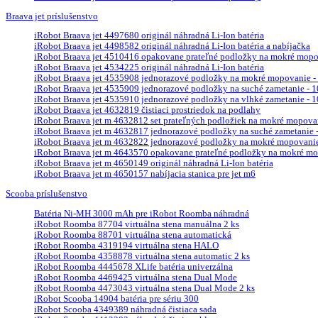
Braava jet príslušenstvo
iRobot Braava jet 4497680 originál náhradná Li-Ion batéria
iRobot Braava jet 4498582 originál náhradná Li-Ion batéria a nabíjačka
iRobot Braava jet 4510416 opakovane prateľné podložky na mokré mopova
iRobot Braava jet 4534225 originál náhradná Li-Ion batéria
iRobot Braava jet 4535908 jednorazové podložky na mokré mopovanie - 
iRobot Braava jet 4535909 jednorazové podložky na suché zametanie - 10
iRobot Braava jet 4535910 jednorazové podložky na vlhké zametanie - 10
iRobot Braava jet 4632819 čistiaci prostriedok na podlahy
iRobot Braava jet m 4632812 set prateľných podložiek na mokré mopova
iRobot Braava jet m 4632817 jednorazové podložky na suché zametanie - 
iRobot Braava jet m 4632822 jednorazové podložky na mokré mopovanie 
iRobot Braava jet m 4643570 opakovane prateľné podložky na mokré mop
iRobot Braava jet m 4650149 originál náhradná Li-Ion batéria
iRobot Braava jet m 4650157 nabíjacia stanica pre jet m6
Scooba príslušenstvo
Batéria Ni-MH 3000 mAh pre iRobot Roomba náhradná
iRobot Roomba 87704 virtuálna stena manuálna 2 ks
iRobot Roomba 88701 virtuálna stena automatická
iRobot Roomba 4319194 virtuálna stena HALO
iRobot Roomba 4358878 virtuálna stena automatic 2 ks
iRobot Roomba 4445678 XLife batéria univerzálna
iRobot Roomba 4469425 virtuálna stena Dual Mode
iRobot Roomba 4473043 virtuálna stena Dual Mode 2 ks
iRobot Scooba 14904 batéria pre sériu 300
iRobot Scooba 4349389 náhradná čistiaca sada