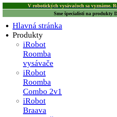
V robotických vysávačoch sa vyznáme. R
Sme špecialisti na produkty
Hlavná stránka
Produkty
iRobot
Roomba
vysávače
iRobot
Roomba
Combo 2v1
iRobot
Braava