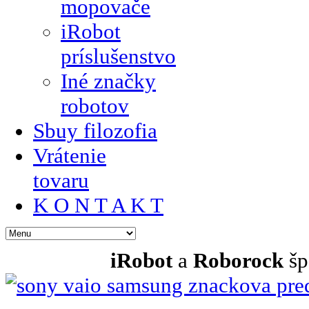
mopovače
iRobot
príslušenstvo
Iné značky
robotov
Sbuy filozofia
Vrátenie
tovaru
K O N T A K T
iRobot
a
Roborock
šp