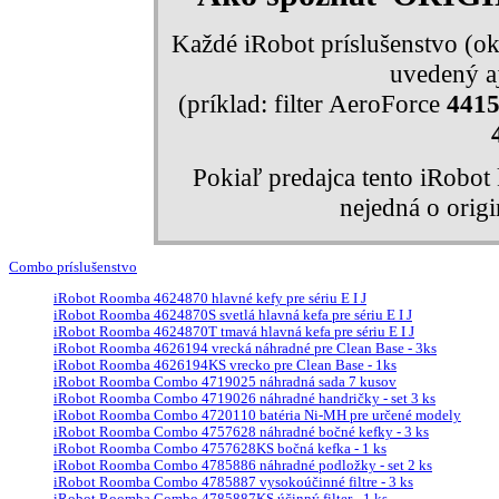
Každé iRobot príslušenstvo (ok
uvedený aj
(príklad: filter AeroForce
441
Pokiaľ predajca tento iRobo
nejedná o orig
Combo príslušenstvo
iRobot Roomba 4624870 hlavné kefy pre sériu E I J
iRobot Roomba 4624870S svetlá hlavná kefa pre sériu E I J
iRobot Roomba 4624870T tmavá hlavná kefa pre sériu E I J
iRobot Roomba 4626194 vrecká náhradné pre Clean Base - 3ks
iRobot Roomba 4626194KS vrecko pre Clean Base - 1ks
iRobot Roomba Combo 4719025 náhradná sada 7 kusov
iRobot Roomba Combo 4719026 náhradné handričky - set 3 ks
iRobot Roomba Combo 4720110 batéria Ni-MH pre určené modely
iRobot Roomba Combo 4757628 náhradné bočné kefky - 3 ks
iRobot Roomba Combo 4757628KS bočná kefka - 1 ks
iRobot Roomba Combo 4785886 náhradné podložky - set 2 ks
iRobot Roomba Combo 4785887 vysokoúčinné filtre - 3 ks
iRobot Roomba Combo 4785887KS účinný filter - 1 ks