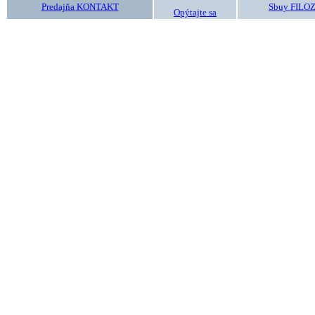
Predajňa KONTAKT
Sbuy FILO
Opýtajte sa