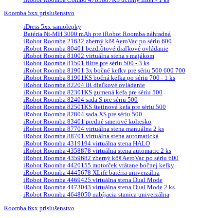
Roomba 5xx príslušenstvo
iDress 5xx samolepky
Batéria Ni-MH 3000 mAh pre iRobot Roomba náhradná
iRobot Roomba 21632 zberný kôš AeroVac po sériu 600
iRobot Roomba 80401 bezdrôtové diaľkové ovládanie
iRobot Roomba 81002 virtuálna stena s majákom
iRobot Roomba 81501 filtre pre sériu 500 - 3 ks
iRobot Roomba 81901 3x bočné kefky pre sériu 500 600 700
iRobot Roomba 81901KS bočná kefka po sériu 700 - 1 ks
iRobot Roomba 82204 IR diaľkové ovládanie
iRobot Roomba 82301KS gumená kefa pre sériu 500
iRobot Roomba 82404 sada S pre sériu 500
iRobot Roomba 82501KS štetinová kefa pre sériu 500
iRobot Roomba 82804 sada XS pre sériu 500
iRobot Roomba 83401 predné smerové koliesko
iRobot Roomba 87704 virtuálna stena manuálna 2 ks
iRobot Roomba 88701 virtuálna stena automatická
iRobot Roomba 4319194 virtuálna stena HALO
iRobot Roomba 4358878 virtuálna stena automatic 2 ks
iRobot Roomba 4359682 zberný kôš AeroVac po sériu 600
iRobot Roomba 4420155 motorček vrátane bočnej kefky
iRobot Roomba 4445678 XLife batéria univerzálna
iRobot Roomba 4469425 virtuálna stena Dual Mode
iRobot Roomba 4473043 virtuálna stena Dual Mode 2 ks
iRobot Roomba 4648050 nabíjacia stanica univerzálna
Roomba 6xx príslušenstvo