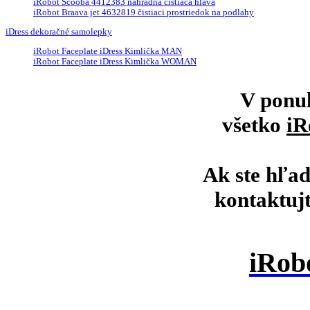
iRobot Scooba 4412383 náhradná čistiaca hlava
iRobot Braava jet 4632819 čistiaci prostriedok na podlahy
iDress dekoračné samolepky
iRobot Faceplate iDress Kimlička MAN
iRobot Faceplate iDress Kimlička WOMAN
V ponu
všetko
iR
Ak ste hľad
kontaktuj
iRob