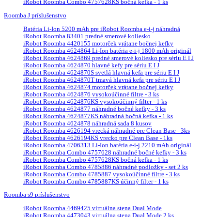
iRobot Roomba Combo 4757628KS bočná kefka - 1 ks
Roomba J príslušenstvo
Batéria Li-Ion 5200 mAh pre iRobot Roomba e-i-j náhradná
iRobot Roomba 83401 predné smerové koliesko
iRobot Roomba 4420155 motorček vrátane bočnej kefky
iRobot Roomba 4624864 Li-Ion batéria e-i-j 1800 mAh originál
iRobot Roomba 4624869 predné smerové koliesko pre sériu E I J
iRobot Roomba 4624870 hlavné kefy pre sériu E I J
iRobot Roomba 4624870S svetlá hlavná kefa pre sériu E I J
iRobot Roomba 4624870T tmavá hlavná kefa pre sériu E I J
iRobot Roomba 4624874 motorček vrátane bočnej kefky
iRobot Roomba 4624876 vysokoúčinné filtre - 3 ks
iRobot Roomba 4624876KS vysokoúčinný filter - 1 ks
iRobot Roomba 4624877 náhradné bočné kefky - 3 ks
iRobot Roomba 4624877KS náhradná bočná kefka - 1 ks
iRobot Roomba 4624878 náhradná sada 8 kusov
iRobot Roomba 4626194 vrecká náhradné pre Clean Base - 3ks
iRobot Roomba 4626194KS vrecko pre Clean Base - 1ks
iRobot Roomba 4706313 Li-Ion batéria e-i-j 2210 mAh originál
iRobot Roomba Combo 4757628 náhradné bočné kefky - 3 ks
iRobot Roomba Combo 4757628KS bočná kefka - 1 ks
iRobot Roomba Combo 4785886 náhradné podložky - set 2 ks
iRobot Roomba Combo 4785887 vysokoúčinné filtre - 3 ks
iRobot Roomba Combo 4785887KS účinný filter - 1 ks
Roomba s9 príslušenstvo
iRobot Roomba 4469425 virtuálna stena Dual Mode
iRobot Roomba 4473043 virtuálna stena Dual Mode 2 ks