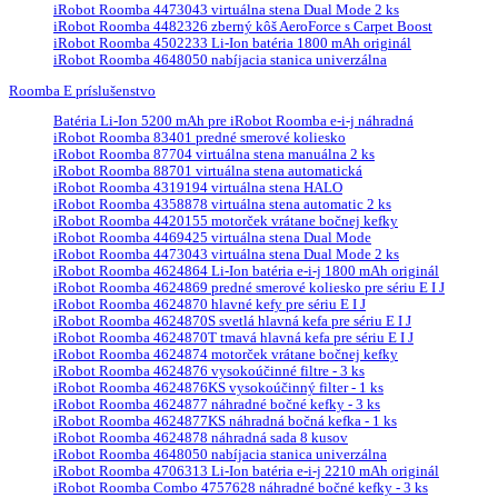
iRobot Roomba 4473043 virtuálna stena Dual Mode 2 ks
iRobot Roomba 4482326 zberný kôš AeroForce s Carpet Boost
iRobot Roomba 4502233 Li-Ion batéria 1800 mAh originál
iRobot Roomba 4648050 nabíjacia stanica univerzálna
Roomba E príslušenstvo
Batéria Li-Ion 5200 mAh pre iRobot Roomba e-i-j náhradná
iRobot Roomba 83401 predné smerové koliesko
iRobot Roomba 87704 virtuálna stena manuálna 2 ks
iRobot Roomba 88701 virtuálna stena automatická
iRobot Roomba 4319194 virtuálna stena HALO
iRobot Roomba 4358878 virtuálna stena automatic 2 ks
iRobot Roomba 4420155 motorček vrátane bočnej kefky
iRobot Roomba 4469425 virtuálna stena Dual Mode
iRobot Roomba 4473043 virtuálna stena Dual Mode 2 ks
iRobot Roomba 4624864 Li-Ion batéria e-i-j 1800 mAh originál
iRobot Roomba 4624869 predné smerové koliesko pre sériu E I J
iRobot Roomba 4624870 hlavné kefy pre sériu E I J
iRobot Roomba 4624870S svetlá hlavná kefa pre sériu E I J
iRobot Roomba 4624870T tmavá hlavná kefa pre sériu E I J
iRobot Roomba 4624874 motorček vrátane bočnej kefky
iRobot Roomba 4624876 vysokoúčinné filtre - 3 ks
iRobot Roomba 4624876KS vysokoúčinný filter - 1 ks
iRobot Roomba 4624877 náhradné bočné kefky - 3 ks
iRobot Roomba 4624877KS náhradná bočná kefka - 1 ks
iRobot Roomba 4624878 náhradná sada 8 kusov
iRobot Roomba 4648050 nabíjacia stanica univerzálna
iRobot Roomba 4706313 Li-Ion batéria e-i-j 2210 mAh originál
iRobot Roomba Combo 4757628 náhradné bočné kefky - 3 ks