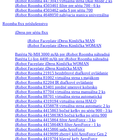
iRobot Roomba 4473043 virtuálna stena Dual Mode 2 ks
iRobot Roomba 4503461 filtre pre sériu 700 - 6 ks
iRobot Roomba 4503462 sada S pre sériu 700
iRobot Roomba 4648050 nabíjacia stanica univerzálna
Roomba 8xx príslušenstvo
iDress pre sériu 8xx
iRobot Faceplate iDress Kimlička MAN
iRobot Faceplate iDress Kimlička WOMAN
Batéria Ni-MH 3000 mAh pre iRobot Roomba náhradná
Batéria Li-Ion 4400 mAh pre iRobot Roomba náhradná
iRobot Faceplate iDress Kimlička WOMAN
iRobot Faceplate iDress Kimlička MAN
iRobot Roomba 21915 bezdrôtové diaľkové ovládanie
iRobot Roomba 81002 virtuálna stena s majákom
iRobot Roomba 82204 IR diaľkové ovládanie
iRobot Roomba 83401 predné smerové koliesko
iRobot Roomba 87704 virtuálna stena manuálna 2 ks
iRobot Roomba 88701 virtuálna stena automatická
iRobot Roomba 4319194 virtuálna stena HALO
iRobot Roomba 4358878 virtuálna stena automatic 2 ks
iRobot Roomba 4415863 bočné kefky po sériu 900 - 3 ks
iRobot Roomba 4415863KS bočná kefka po sériu 900
iRobot Roomba 4415864 filtre AeroForce - 3 ks
iRobot Roomba 4415864KS filter AeroForce - 1 ks
iRobot Roomba 4415866 sada AeroForce
iRobot Roomba 4419699 zberný kôš AeroForce Gen 2
iRobot Roomba 4419704 hlavné kefy AeroForce