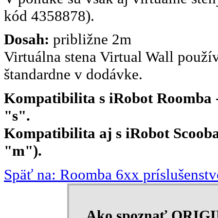
kód 4358878).
Dosah:
približne 2m
Virtuálna stena Virtual Wall použí
štandardne v dodávke.
Kompatibilita s iRobot Roomba - 
"s".
Kompatibilita aj s iRobot Scooba 
"m").
Späť na: Roomba 6xx príslušenstv
Ako spoznať ORIG