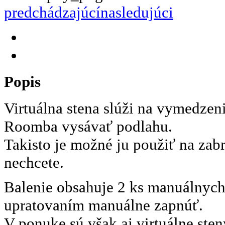
predchádzajúcí
nasledujúci
Popis
Virtuálna stena slúži na vymedzeni
Roomba vysávať podlahu.
Takisto je možné ju použiť na zab
nechcete.
Balenie obsahuje 2 ks manuálnych
upratovaním manuálne zapnúť.
V ponuke sú však aj virtuálne ste