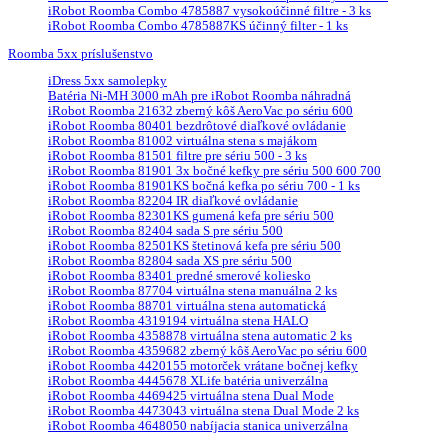
iRobot Roomba Combo 4785887 vysokoúčinné filtre - 3 ks
iRobot Roomba Combo 4785887KS účinný filter - 1 ks
Roomba 5xx príslušenstvo
iDress 5xx samolepky
Batéria Ni-MH 3000 mAh pre iRobot Roomba náhradná
iRobot Roomba 21632 zberný kôš AeroVac po sériu 600
iRobot Roomba 80401 bezdrôtové diaľkové ovládanie
iRobot Roomba 81002 virtuálna stena s majákom
iRobot Roomba 81501 filtre pre sériu 500 - 3 ks
iRobot Roomba 81901 3x bočné kefky pre sériu 500 600 700
iRobot Roomba 81901KS bočná kefka po sériu 700 - 1 ks
iRobot Roomba 82204 IR diaľkové ovládanie
iRobot Roomba 82301KS gumená kefa pre sériu 500
iRobot Roomba 82404 sada S pre sériu 500
iRobot Roomba 82501KS štetinová kefa pre sériu 500
iRobot Roomba 82804 sada XS pre sériu 500
iRobot Roomba 83401 predné smerové koliesko
iRobot Roomba 87704 virtuálna stena manuálna 2 ks
iRobot Roomba 88701 virtuálna stena automatická
iRobot Roomba 4319194 virtuálna stena HALO
iRobot Roomba 4358878 virtuálna stena automatic 2 ks
iRobot Roomba 4359682 zberný kôš AeroVac po sériu 600
iRobot Roomba 4420155 motorček vrátane bočnej kefky
iRobot Roomba 4445678 XLife batéria univerzálna
iRobot Roomba 4469425 virtuálna stena Dual Mode
iRobot Roomba 4473043 virtuálna stena Dual Mode 2 ks
iRobot Roomba 4648050 nabíjacia stanica univerzálna