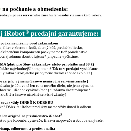
S
na počkanie a obmedzenia:
dajni počas servisného zásahu len osoby staršie ako 8 rokov.
®
j iRobot
predajni garantujeme:
 počkanie priamo pred zákazníkom
 filter v zbernom koši, zberný kôš,
predné koliesko,
K zakúpenému komponentu poskytneme tiež poradenstvo.
bota aj zdarma skontrolujeme* prípadne vyčistíme.
MA (platí pre Sbuy zákazníkov alebo pri platbe nad 60 €)
i? Hľadáte najvhodnejší komponent? Tak to v predajni vyskúšame.
buy zákazníkov, alebo pri výmene dielov za viac ako 60 €)
 nie za jeho výmenu (časovo nenáročné servisné zásahy)
ásahu je účtovaná len cena nového dielu, nie jeho výmena.
batérie - iRobot vysávač (mop) aj zdarma skontrolujeme*.
 zložité a časovo náročné servisné zásahy)
 tovar
vždy IHNEĎ K ODBERU
fka? Dôležité iRobot produkty máme vždy ihneď k odberu.
®
e len originálne príslušenstvo iRobot
enstvo pre Roomba vysávače, Braava mopovače a Scooba umývače.
rístup, odbornosť a profesionalita