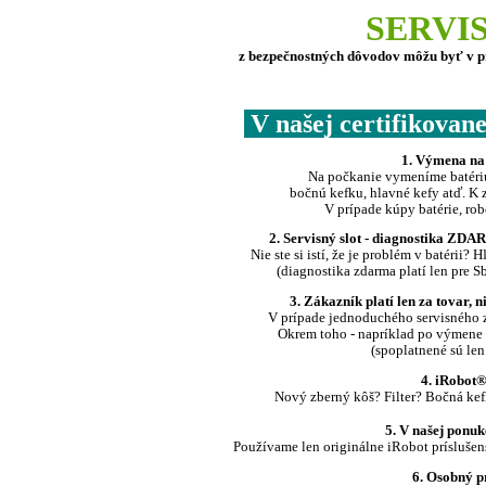
SERVI
z bezpečnostných dôvodov môžu byť v pre
V našej certifikovane
1. Výmena na
Na počkanie vymeníme batériu,
bočnú kefku, hlavné kefy atď. 
V prípade kúpy batérie, ro
2. Servisný slot - diagnostika ZDAR
Nie ste si istí, že je problém v batéri
(diagnostika zdarma platí len pre S
3. Zákazník platí len za tovar,
V prípade jednoduchého servisného z
Okrem toho - napríklad po výmene 
(spoplatnené sú len
4. iRobot
®
Nový zberný kôš? Filter? Bočná ke
5. V našej ponuk
Používame len originálne iRobot prísluš
6. Osobný p