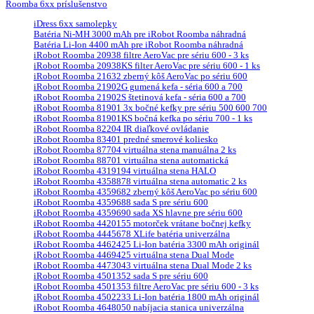
Roomba 6xx príslušenstvo
iDress 6xx samolepky
Batéria Ni-MH 3000 mAh pre iRobot Roomba náhradná
Batéria Li-Ion 4400 mAh pre iRobot Roomba náhradná
iRobot Roomba 20938 filtre AeroVac pre sériu 600 - 3 ks
iRobot Roomba 20938KS filter AeroVac pre sériu 600 - 1 ks
iRobot Roomba 21632 zberný kôš AeroVac po sériu 600
iRobot Roomba 21902G gumená kefa - séria 600 a 700
iRobot Roomba 21902S štetinová kefa - séria 600 a 700
iRobot Roomba 81901 3x bočné kefky pre sériu 500 600 700
iRobot Roomba 81901KS bočná kefka po sériu 700 - 1 ks
iRobot Roomba 82204 IR diaľkové ovládanie
iRobot Roomba 83401 predné smerové koliesko
iRobot Roomba 87704 virtuálna stena manuálna 2 ks
iRobot Roomba 88701 virtuálna stena automatická
iRobot Roomba 4319194 virtuálna stena HALO
iRobot Roomba 4358878 virtuálna stena automatic 2 ks
iRobot Roomba 4359682 zberný kôš AeroVac po sériu 600
iRobot Roomba 4359688 sada S pre sériu 600
iRobot Roomba 4359690 sada XS hlavne pre sériu 600
iRobot Roomba 4420155 motorček vrátane bočnej kefky
iRobot Roomba 4445678 XLife batéria univerzálna
iRobot Roomba 4462425 Li-Ion batéria 3300 mAh originál
iRobot Roomba 4469425 virtuálna stena Dual Mode
iRobot Roomba 4473043 virtuálna stena Dual Mode 2 ks
iRobot Roomba 4501352 sada S pre sériu 600
iRobot Roomba 4501353 filtre AeroVac pre sériu 600 - 3 ks
iRobot Roomba 4502233 Li-Ion batéria 1800 mAh originál
iRobot Roomba 4648050 nabíjacia stanica univerzálna