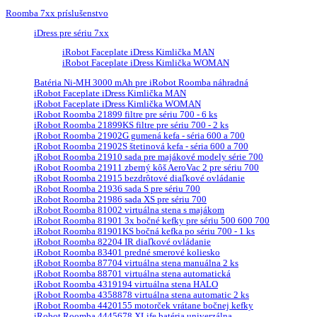
Roomba 7xx príslušenstvo
iDress pre sériu 7xx
iRobot Faceplate iDress Kimlička MAN
iRobot Faceplate iDress Kimlička WOMAN
Batéria Ni-MH 3000 mAh pre iRobot Roomba náhradná
iRobot Faceplate iDress Kimlička MAN
iRobot Faceplate iDress Kimlička WOMAN
iRobot Roomba 21899 filtre pre sériu 700 - 6 ks
iRobot Roomba 21899KS filtre pre sériu 700 - 2 ks
iRobot Roomba 21902G gumená kefa - séria 600 a 700
iRobot Roomba 21902S štetinová kefa - séria 600 a 700
iRobot Roomba 21910 sada pre majákové modely série 700
iRobot Roomba 21911 zberný kôš AeroVac 2 pre sériu 700
iRobot Roomba 21915 bezdrôtové diaľkové ovládanie
iRobot Roomba 21936 sada S pre sériu 700
iRobot Roomba 21986 sada XS pre sériu 700
iRobot Roomba 81002 virtuálna stena s majákom
iRobot Roomba 81901 3x bočné kefky pre sériu 500 600 700
iRobot Roomba 81901KS bočná kefka po sériu 700 - 1 ks
iRobot Roomba 82204 IR diaľkové ovládanie
iRobot Roomba 83401 predné smerové koliesko
iRobot Roomba 87704 virtuálna stena manuálna 2 ks
iRobot Roomba 88701 virtuálna stena automatická
iRobot Roomba 4319194 virtuálna stena HALO
iRobot Roomba 4358878 virtuálna stena automatic 2 ks
iRobot Roomba 4420155 motorček vrátane bočnej kefky
iRobot Roomba 4445678 XLife batéria univerzálna