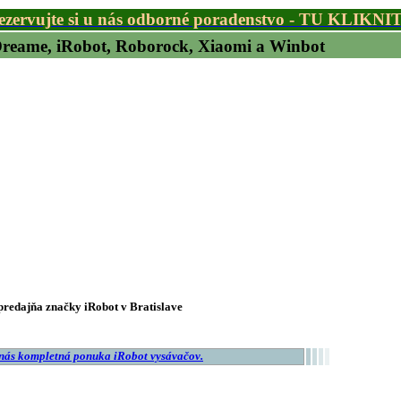
ezervujte si u nás odborné poradenstvo - TU KLIKNI
 Dreame, iRobot, Roborock, Xiaomi a Winbot
redajňa značky iRobot v Bratislave
 nás kompletná ponuka iRobot vysávačov.