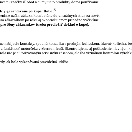
encami značky iRobot a aj my tieto produkty doma používame.
®
efity garantované po kúpe iRobot
níme našim zákazníkom batérie do virtuálnych stien za nové.
m zákazníkom po roku aj skontrolujeme* prípadne vyčistíme.
n pre Sbuy zákazníkov (treba predložiť doklad o kúpe).
e nabíjacie kontakty, spodnú konzolku s predným kolieskom, hlavné kolieska, bo
ša a funkčnosť motorčeka v zbernom koši. Skontrolujeme aj poškodenie hlavných ki
rola nie je autorizovaným servisným zásahom, ale iba vizuálnou kontrolou výrobk
edy, ak bola vykonávaná pravidelná údržba.