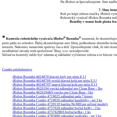
Na iRobot sa špecializujeme. Sme nadš
7. Sbuy ben
Rok po kúpe robota značky iRobot vyme
Robotický vysávač iRobot Roomba naši
Benefity v tomto bode platia le
*
®
®
Kontrola robotického vysávača
iRobot
Roomba
znamená, že skontrolujem
proti pádu zo schodov. Ďalej skontrolujeme stav filtra, poškodenie zberného ko
senzoru. Nakoniec nastavíme správny čas a deň. Upozorňujeme však, že táto kont
neodhalené závady teda spoločnosť Sbuy, s.r.o. nezodpovedá.
Súčasťou kontroly môže byť zdarma aj základné vyčistenie robota a to hlavne vt
Combo príslušenstvo
iRobot Roomba 4624870 hlavné kefy pre sériu E I J
iRobot Roomba 4624870S svetlá hlavná kefa pre sériu E I J
iRobot Roomba 4624870T tmavá hlavná kefa pre sériu E I J
iRobot Roomba 4626194 vrecká náhradné pre Clean Base - 3ks
iRobot Roomba 4626194KS vrecko pre Clean Base - 1ks
iRobot Roomba Combo 4719025 náhradná sada 7 kusov
iRobot Roomba Combo 4719026 náhradné handričky - set 3 ks
iRobot Roomba Combo 4720110 batéria Ni-MH pre určené modely
iRobot Roomba Combo 4757628 náhradné bočné kefky - 3 ks
iRobot Roomba Combo 4757628KS bočná kefka - 1 ks
iRobot Roomba Combo 4785886 náhradné podložky - set 2 ks