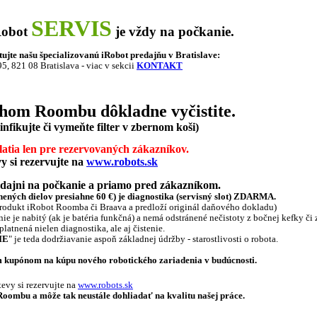
SERVIS
Robot
je vždy na počkanie.
ujte našu špecializovanú iRobot predajňu v Bratislave:
95, 821 08 Bratislava - viac v sekcii
KONTAKT
hom Roombu dôkladne vyčistite.
nfikujte či vymeňte filter v zbernom koši)
atia len pre rezervovaných zákazníkov.
y si rezervujte na
www.robots.sk
ajni na počkanie a priamo pred zákazníkom.
ených dielov presiahne 60 €) je d
iagnostika (servisný slot) ZDARMA.
rodukt iRobot Roomba či Braava a predloží originál daňového dokladu)
ie je nabitý (ak je batéria funkčná) a nemá odstránené nečistoty z bočnej kefky či 
atnená nielen diagnostika, ale aj čistenie.
IE
" je teda dodržiavanie aspoň základnej údržby - starostlivosti o robota.
ým kupónom na kúpu nového robotického zariadenia v budúcnosti.
evy si rezervujte na
www.robots.sk
Roombu a môže tak neustále dohliadať na kvalitu našej práce.