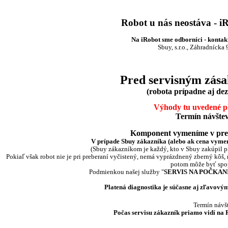
Robot u nás neostáva - i
Na iRobot sme odborníci - kontakt
Sbuy, s.r.o., Záhradnícka 
Pred servisným zása
(robota prípadne aj dezi
Výhody tu uvedené pl
Termín návštev
Komponent vymeníme v pred
V prípade
Sbuy zákazníka (alebo
ak cena vymen
(Sbuy zákazníkom je každý, kto v Sbuy zakúpil p
Pokiaľ však robot nie je pri preberaní vyčistený, nemá vyprázdnený zberný kôš, n
potom môže byť spopl
Podmienkou našej služby "
SERVIS NA POČKAN
Platená diagnostika je súčasne aj zľavov
Termín návšt
Počas servisu zákazník priamo vidí na 