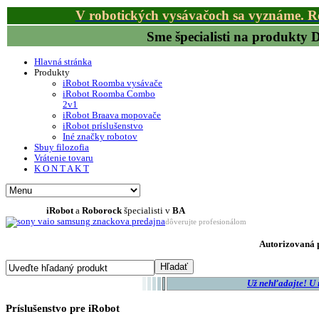
V robotických vysávačoch sa vyznáme. R
Sme špecialisti na produkty
Hlavná stránka
Produkty
iRobot Roomba vysávače
iRobot Roomba Combo
2v1
iRobot Braava mopovače
iRobot príslušenstvo
Iné značky robotov
Sbuy filozofia
Vrátenie tovaru
K O N T A K T
iRobot
a
Roborock
špecialisti v
BA
dôverujte profesionálom
Autorizovaná p
Už nehľadajte! U
Príslušenstvo pre iRobot