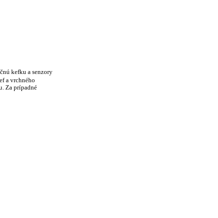
čnú kefku a senzory
ef a vrchného
u. Za prípadné