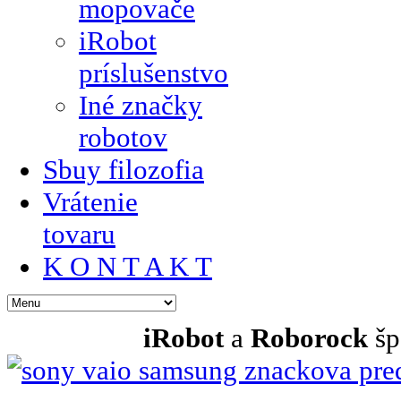
mopovače
iRobot
príslušenstvo
Iné značky
robotov
Sbuy filozofia
Vrátenie
tovaru
K O N T A K T
iRobot
a
Roborock
šp