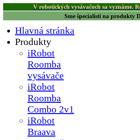
V robotických vysávačoch sa vyznáme. R
Sme špecialisti na produkty
Hlavná stránka
Produkty
iRobot
Roomba
vysávače
iRobot
Roomba
Combo 2v1
iRobot
Braava